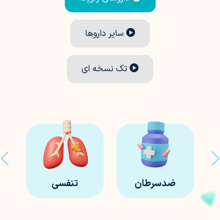
سایر داروها
تک نسخه ای
ضدسرطان
تنفسی