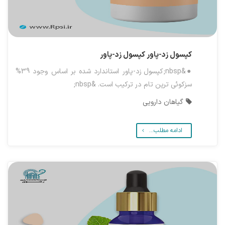
کپسول زد-پاور
کپسول زد-پاور
●&nbsp;کپسول زد-پاور استاندارد شده بر اساس وجود 39%
سزکوئی ترپن تام در ترکیب است. &nbsp;
گیاهان دارویی
ادامه مطلب...