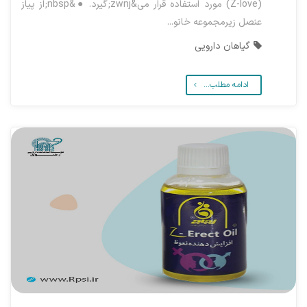
(Z-love) مورد استفاده قرار می&zwnj;گیرد. ●&nbsp;از پیاز
عنصل زیرمجموعه خانو...
گیاهان دارویی
ادامه مطلب...