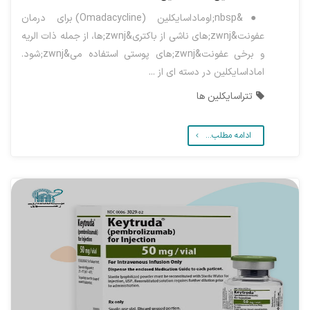
●&nbsp;اوماداسایکلین (Omadacycline) برای درمان
عفونت&zwnj;های ناشی از باکتری&zwnj;ها، از جمله ذات الریه
و برخی عفونت&zwnj;های پوستی استفاده می&zwnj;شود.
اماداسایکلین در دسته ای از ...
تتراسایکلین ها
ادامه مطلب...