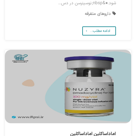
شود.●&nbsp;نوسینرسن در دس...
داروهای متفرقه
ادامه مطلب...
اماداساکلین
اماداساکلین