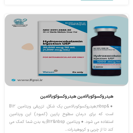
هیدروکسوکوبالامین
هیدروکسوکوبالامین
●&nbsp;هیدروکسوکوبالامین یک شکل تزریقی ویتامین B12
است که برای درمان سطوح پایین (کمبود) این ویتامین
استفاده می شود. ● ویتامین B12&nbsp;به بدن شما کمک می
کند تا از چربی و کربوهیدرات...