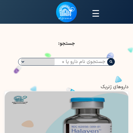
☰
جستجو:
داروهای ژنریک