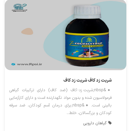
شربت زد کاف
شربت زد کاف
●&nbsp;شربت زد-کاف (ضد کاف) دارای ترکیبات گیاهی
فرمولاسیون شده و بدون مواد نگهدارنده است و دارای کارآزمایی
بالینی است. ●&nbsp;برای درمان آسم کودکان، ضد سرفه
کودکان و بزرگسالان، خلط...
گیاهان دارویی