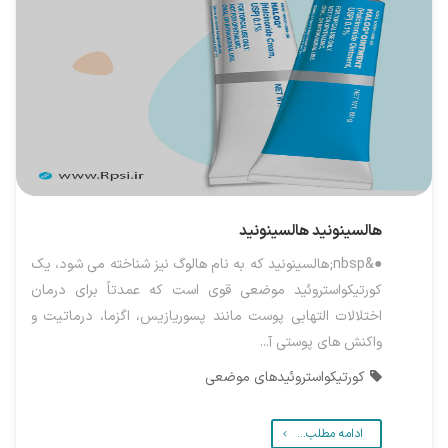
هالسینونید
هالسینونید
●&nbsp;هالسینونید که به نام هالوگ نیز شناخته می شود، یک
کورتیکواستروئید موضعی قوی است که عمدتاً برای درمان
اختلالات التهابی پوست مانند پسوریازیس، اگزما، درماتیت و
واکنش های پوستی آ...
کورتیکواستروئیدهای موضعی
ادامه مطلب...