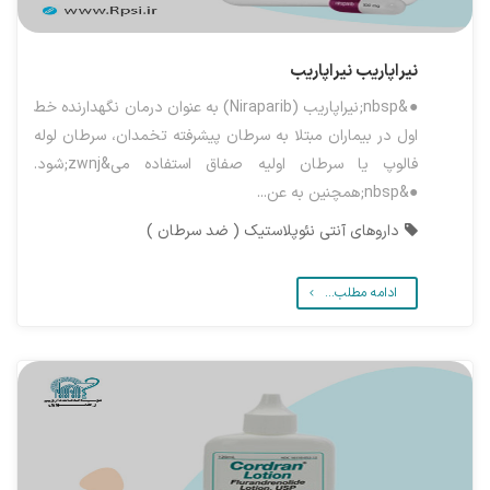
نیراپاریب
نیراپاریب
●&nbsp;نیراپاریب (Niraparib) به عنوان درمان نگهدارنده خط
اول در بیماران مبتلا به سرطان پیشرفته تخمدان، سرطان لوله
فالوپ یا سرطان اولیه صفاق استفاده می&zwnj;شود.
●&nbsp;همچنین به عن...
داروهای آنتی نئوپلاستیک ( ضد سرطان )
ادامه مطلب...