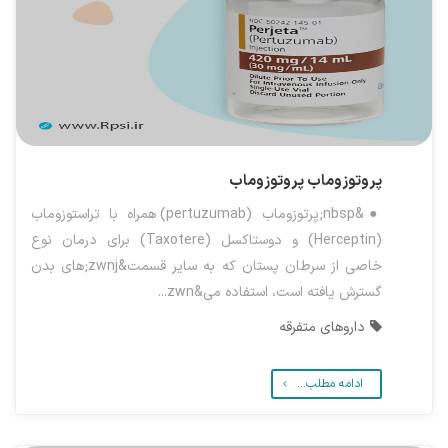
پروتوزوماب
پروتوزوماب
●&nbsp;پرتوزوماب (pertuzumab) همراه با تراستوزوماب
(Herceptin) و دوستاکسل (Taxotere) برای درمان نوع
خاصی از سرطان پستان که به سایر قسمت&zwnj;های بدن
گسترش یافته است، استفاده می&zwn...
داروهای متفرقه
ادامه مطلب...