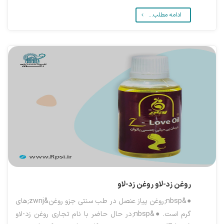
ادامه مطلب...
روغن زد-لاو
روغن زد-لاو
●&nbsp;روغن پیاز عنصل در طب سنتی جزو روغن&zwnj;های
گرم است. ●&nbsp;در حال حاضر با نام تجاری روغن زد-لاو