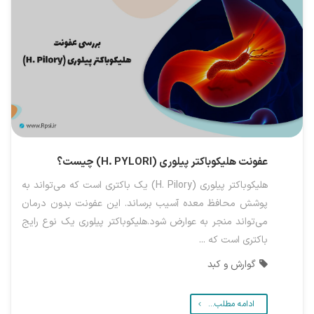
عفونت هلیکوباکتر پیلوری (H. PYLORI) چیست؟
هلیکوباکتر پیلوری (H. Pilory) یک باکتری است که می‌تواند به
پوشش محافظ معده آسیب برساند. این عفونت بدون درمان
می‌تواند منجر به عوارض شود.هلیکوباکتر پیلوری یک نوع رایج
باکتری است که ...
گوارش و کبد
ادامه مطلب...