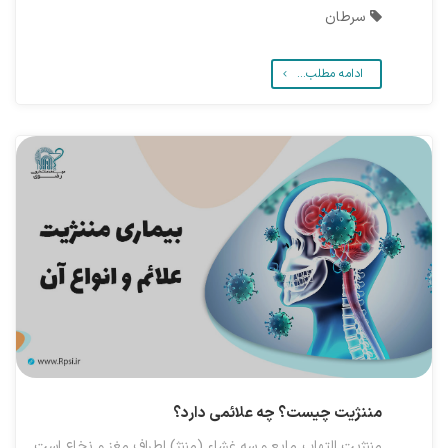
سرطان
ادامه مطلب...
مننژیت چیست؟ چه علائمی دارد؟
مننژیت التهاب مایع و سه غشاء (مننژ) اطراف مغز و نخاع است.