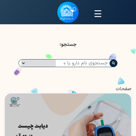
☰
جستجو:
صفحات