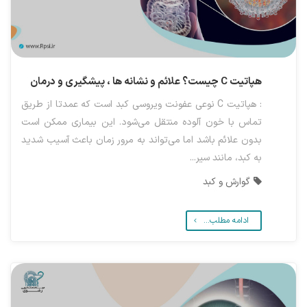
هپاتیت C چیست؟ علائم و نشانه ها ، پیشگیری و درمان
: هپاتیت C نوعی عفونت ویروسی کبد است که عمدتا از طریق
تماس با خون آلوده منتقل می‌شود. این بیماری ممکن است
بدون علائم باشد اما می‌تواند به مرور زمان باعث آسیب شدید
به کبد، مانند سیر...
گوارش و کبد
ادامه مطلب...