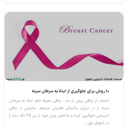
10 روش برای جلوگیری از ابتلا به سرطان سینه
اجتناب از چاقی بیش از حد . چاقی مفرط خطر ابتلا به سرطان
سینه را در دوران یائسگی افزایش میدهد .بنابراین از چاقی
تدریجی جلوگیری کرده و شاخص وزن خود را زیر 25 نگه دارد (
در انتهای مق...