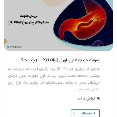
عفونت هلیکوباکتر پیلوری (H. PYLORI) چیست؟
هلیکوباکتر پیلوری (H. Pilory) یک باکتری است که می‌تواند به
پوشش محافظ معده آسیب برساند. این عفونت بدون درمان
می‌تواند منجر به عوارض شود.هلیکوباکتر پیلوری یک نوع رایج
باکتری است که ...
گوارش و کبد
ادامه مطلب...