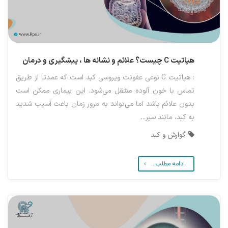
هپاتیت C چیست؟ علائم و نشانه ها ، پیشگیری و درمان
: هپاتیت C نوعی عفونت ویروسی کبد است که عمدتا از طریق
تماس با خون آلوده منتقل می‌شود. این بیماری ممکن است
بدون علائم باشد اما می‌تواند به مرور زمان باعث آسیب شدید
به کبد، مانند سیر...
گوارش و کبد
ادامه مطلب...