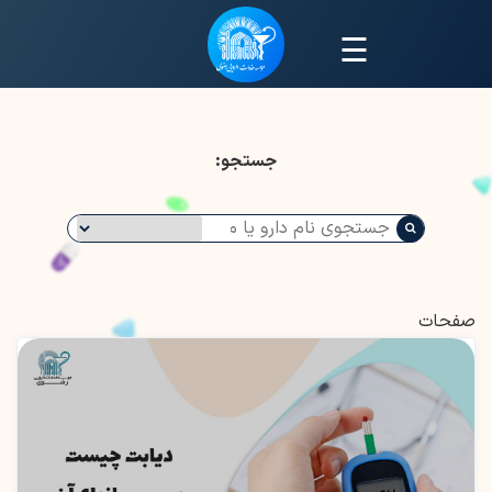
☰
جستجو:
صفحات