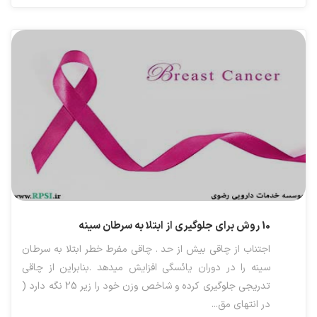
10 روش برای جلوگیری از ابتلا به سرطان سینه
اجتناب از چاقی بیش از حد . چاقی مفرط خطر ابتلا به سرطان
سینه را در دوران یائسگی افزایش میدهد .بنابراین از چاقی
تدریجی جلوگیری کرده و شاخص وزن خود را زیر 25 نگه دارد (
در انتهای مق...