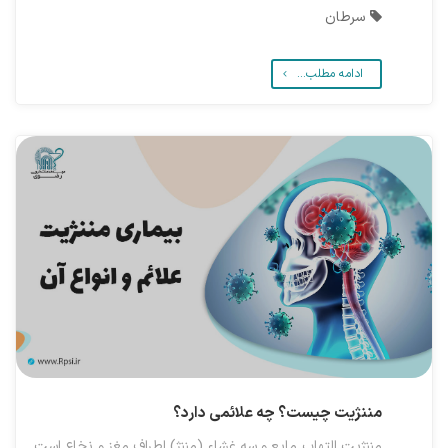
سرطان
ادامه مطلب...
مننژیت چیست؟ چه علائمی دارد؟
مننژیت التهاب مایع و سه غشاء (مننژ) اطراف مغز و نخاع است.