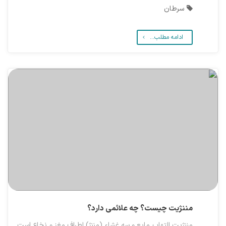
سرطان
ادامه مطلب...
مننژیت چیست؟ چه علائمی دارد؟
مننژیت التهاب مایع و سه غشاء (مننژ) اطراف مغز و نخاع است.