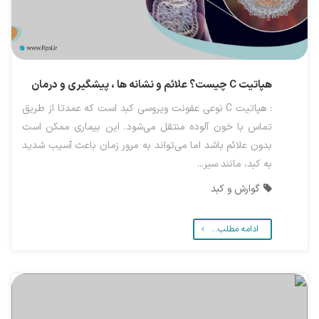
هپاتیت C چیست؟ علائم و نشانه ها ، پیشگیری و درمان
: هپاتیت C نوعی عفونت ویروسی کبد است که عمدتا از طریق
تماس با خون آلوده منتقل می‌شود. این بیماری ممکن است
بدون علائم باشد اما می‌تواند به مرور زمان باعث آسیب شدید
به کبد، مانند سیر...
گوارش و کبد
ادامه مطلب...