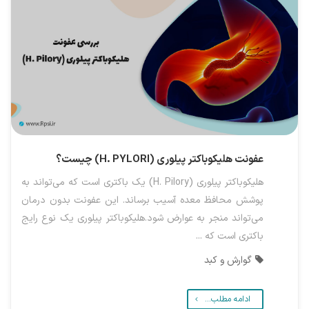
عفونت هلیکوباکتر پیلوری (H. PYLORI) چیست؟
هلیکوباکتر پیلوری (H. Pilory) یک باکتری است که می‌تواند به
پوشش محافظ معده آسیب برساند. این عفونت بدون درمان
می‌تواند منجر به عوارض شود.هلیکوباکتر پیلوری یک نوع رایج
باکتری است که ...
گوارش و کبد
ادامه مطلب...