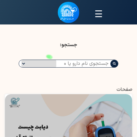
☰
جستجو:
صفحات