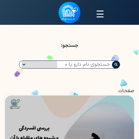
☰
جستجو:
صفحات