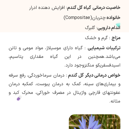
خاصيت درمانی
گیاه گل گندم
: افزایش دهنده ادرار
خانواده
:چتریان(Compositae)
اندام دارويی
: گلبرگ
مزاج
: گرم و خشک
تركيبات شيميايی
: گیاه دارای موسیلاژ، مواد مومی و تانن
می‌باشد.همچنین در این گیاه مقداری پتاسیم،
اسیدفسفریکو منگنزوجود دارد.
خواص درمانی ديگر گل گندم
: درمان سرماخوردگی، رفع سرفه
و بیماری‌های سینه، کمک به درمان یبوست، کمکبه درمان
عفونتهای قارچی واژینال در مصرف خوراکی، محرک کبد و
مثانه.