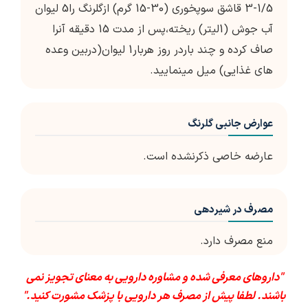
3-1/5 قاشق سوپخوری (30-15 گرم) ازگلرنگ را5 ليوان
آب جوش (1ليتر) ريخته،پس از مدت 15 دقيقه آنرا
صاف كرده و چند باردر روز هربار1 ليوان(دربين وعده
های غذايی) ميل مينماييد.
عوارض جانبی گلرنگ
عارضه خاصی ذكرنشده است.
مصرف در شیردهی
منع مصرف دارد.
"داروهای معرفی شده و مشاوره دارویی به معنای تجویز نمی
باشند. لطفا پیش از مصرف هر دارویی با پزشک مشورت کنید."