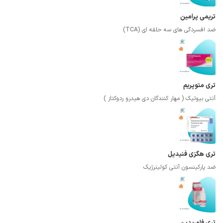
تریمی پرامین
ضد افسردگی های سه حلقه ای (TCA)
تری متوپریم
آنتی بیوتیک ( مهار کنندگان دی هیدرو ردوکتاز )
تری هگزی فنیدیل
ضد پارکینسون آنتی کولینرژیک
تری فلوریدین