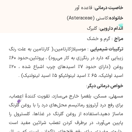
خاصيت درمانی
: قاعده آور
خانواده
:کاسنی (Asteraceae)
اندام دارويی
: گلبرگ
مزاج
: گرم و خشک
تركيبات شيميايی
: موسيلاژکارتامین،( کارتامین به علت رنگ
زیبایی که دارد در رنگرزی به کار می‌رود) ، پروتئین،حدود ۶۰٪
روغن (دارای حدود ۷٪ اسیدهای چرب اشباع شده ، ۲۰٪
اسید اولئیک، ۶۵ ٪ اسید لینولئیکو ۵٪ اسید لینولنیک) .
خواص درمانی ديگر
:
مسهلی، مسکن، بلغمرا خارج می‌سازد، تقویت کنندهٔ اعصاب،
برای رفع درد آرتروزو رماتیسم محل‌های درد را با روغن گلرنگ
ماساژ دهید،استفاده از روغن گلرنگ در غذاها، کلسترول را
پایین می‌آورد، در برطرف کردن تصلب شرائین مفید است
.داروی مفیدی برای رفع فلج‌های ناگهانی است که بر اثر