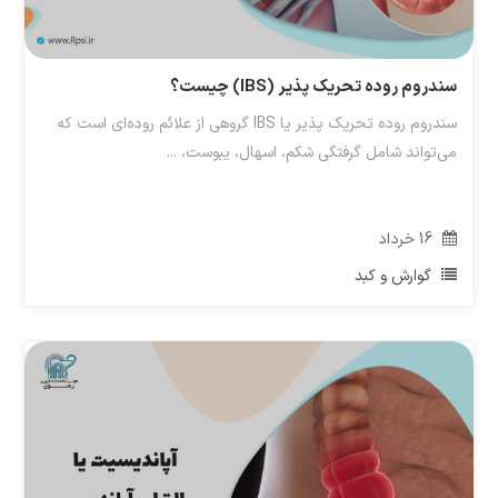
سندروم روده تحریک پذیر (IBS) چیست؟
سندروم روده تحریک پذیر یا IBS گروهی از علائم روده‌ای است که
می‌تواند شامل گرفتگی شکم، اسهال، یبوست، ...
16
خرداد
گوارش و کبد