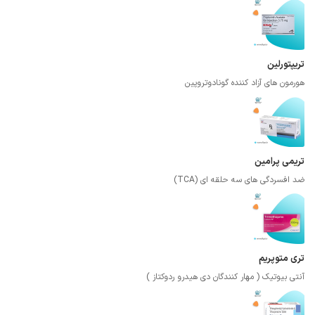
تریپتورلین
هورمون های آزاد کننده گونادوتروپین
تریمی پرامین
ضد افسردگی های سه حلقه ای (TCA)
تری متوپریم
آنتی بیوتیک ( مهار کنندگان دی هیدرو ردوکتاز )