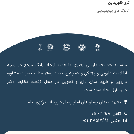
تری فلوریدین
آنالوگ های پیریمیدینی
موسسه خدمات دارویی رضوی با هدف ایجاد بانک مرجع در زمینه
اطلاعات دارویی و پزشکی و همچنین ایجاد بستر مناسب جهت مشاوره
دارویی و خرید آسان دارو و تحویل در محل (تحت نظارت دکتر
داروساز) ایجاد شده است.
مشهد, میدان بیمارستان امام رضا , داروخانه مرکزی امام
تلفن: 31908-051
فکس: 38517681-051