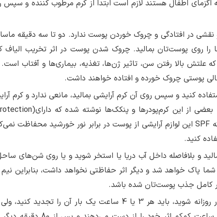
 اگزمای اطفال هستند لازم است ابتدا از کرم مرطوب کننده و سپس ر
نقشی در افتادگی و چروک خوردن پوست ندارد. دو تا سه دقیقه ماساژ
 را روی پوست‌تان بمالید. چروک شدن پوست در اثر تخریب الیاف کل
علتش بالا رفتن سن، تاثیر ژن‌ها، تغذیه، بیماری‌ها و آفتاب است. 
انسالی پوستی چروک خورده و افتاده خواهند داشت.
فاده کنید و سپس روی آن کرم‌ آرایشی بمالید، مانعی ندارد و کرم آرای
کرم ضدآفتاب را کاهش نمی‌دهد. ولی در روی جعبه بعضی از این کرم‌پودرها
Factor)SPF مشخصی هستند. خانم‌ها باید بدانند که SPF این لوازم آرایشی از پوست در برابر نور خورشید محفاظت ن
اده کنید.
الید و بلافاصله داخل آب دریا یا استخر شوید و یا روی شن‌های ساحل
 شما پاک خواهد شد و دیگر اثر حفاظتی نخواهد داشت، بنابراین نیم
ور کامل جذب پوست‌تان شده باشد.
· اگر کرم ضدآفتاب را به پوست‌تان بمالید و روانه کار روزانه شوید، باید هر 3 یا 4 ساعت یک بار آن را تجدید
کردن در آب استخر یا دریا، این کرم‌ها در عرض یک ساعت کم‌کم اثر خود را از دست