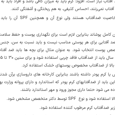
کل بدن حدود 30 گرم کرم ضد آفتاب نیاز است، افزود: کرم باید به میزان کافی باشد و افراد باید
فتاب نمی‌زنند، احساس کثیفی، به هم ریختگی و آشفتگی کنند.
· کرم­های ضدآفتاب حاوی کرم پودر دارای همان خاصیت ضدآفتاب هستند ولی
ن کامل پوشاند بنابراین لازم است برای نگهداری پوست و حفظ سلامت 
د آفتابی برای هر پوستی مناسب نیست و باید نسبت به سن، جنس 
پوست انتخاب شود. به عنوان مثال برای بچه ها باید ضد آفتا
 یا کرم پودر داشته باشند بنابراین کارخانه های داروسازی برآن شدند
ین باید از ضدآفتاب­های کرم پودر که استاندارد و دارای پروانه وزارت 
ده می شود حتما داری مجوز ورود و مهر استاندارد باشند.
یر ضدآفتاب کرم مرطوب کننده استفاده شود.