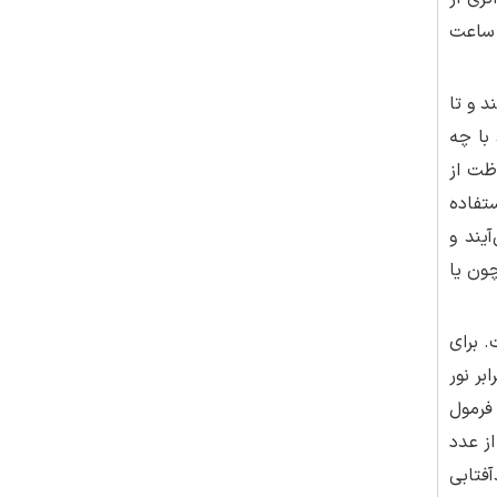
ک ساعت
د و تا
 با چه
در حفاظت از
تفاده
آفتاب را تجویز می‌کنیم، پس از 3 تا 4 ماه می‌آیند و
ون یا
. برای
ز پوست شما در برابر نور
رد، فرمول
را از عدد
فتابی