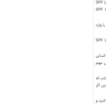
که SPF 25 دارد، 96 درصد از پوست در برابر نور خورشید حفاظت می‌کند. حال اگر این محاسبه را درباره کرم ضدآفتابی با SPF
100 انجام دهید، خواهید دید که 99 درصد از پوست در برابر نور خورشید حفاظت می‌کند. بنابراین کرم ضدآفتاب با SPF
دی را وارد
· توصیه ما این است که اگر به داروخانه می‌روید تا کرم ضدآفتاب بخرید، SPF 30 را انتخاب کنید. کرم ضدآفتاب با SPF
ند کسانی
ن مهم
 50 درصد عوارض نور آفتاب که
ت. بنابراین اگر
کنید و