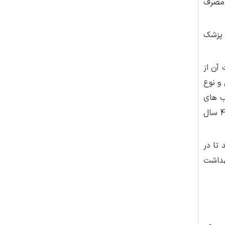
 به مصرف
 نوع آن و همچنین SPF آن را باید پزشک
آن از
و نوع
ب های
مخصوص اطفال استفاده کرد و برای سنین 12 تا 30 سال باید از ضدآفتاب فاقد چربی استفاده شود و برای سنین 30 تا 45 سال
 تا در
بهداشت