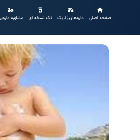
صفحه اصلی
داروهای ژنریک
تک نسخه ای
مشاوره داروی