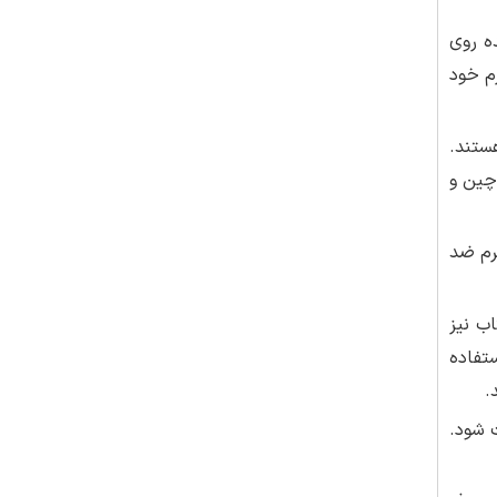
ضدآفتاب همیشه به اندازۀ SPF تعیین شده روی
م خود
وسیع باشد، این نوع کرم‌های ضد آفتاب سد‌های محکمی در برابر تشعشعات UVB و UVA هستند.
ری از ایجاد چین و
رم ضد
اب نیز
تفاده
.
 شود.