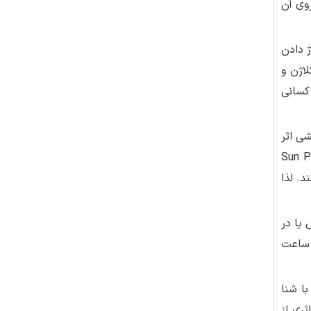
وی آن
 دادن
اژن و
کسانی
شی اثر
 و پنکک‌ها نوشته شده که دارای(Sun Protection
می‌کند. لذا
 یا در
 ساعت
 کنید، ولی با شنا
 می‌دهند و پس از 80 دقیقه دیگر اثری از