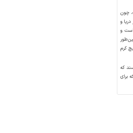
، چون
دریا و
است و
ن‌طور
یچ کرم
صد نایلون، نخ و ...، درصد SPF را می‌‌نویسند که
ه برای