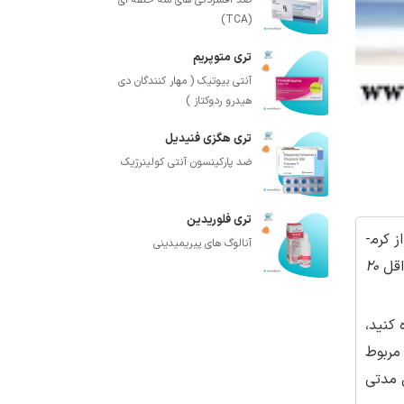
ضد افسردگی های سه حلقه ای
(TCA)
تری متوپریم
آنتی بیوتیک ( مهار کنندگان دی
هیدرو ردوکتاز )
تری هگزی فنیدیل
ضد پارکینسون آنتی کولینرژیک
تری فلوریدین
 کرم­
آنالوگ های پیریمیدینی
اقل
20
 کنید،
مربوط
فاده کنید. SPF، مربوط به طول مدتی