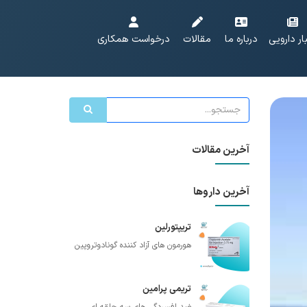
ار دارویی
درباره ما
مقالات
درخواست همکاری
آخرین مقالات
آخرین داروها
تریپتورلین
هورمون های آزاد کننده گونادوتروپین
تریمی پرامین