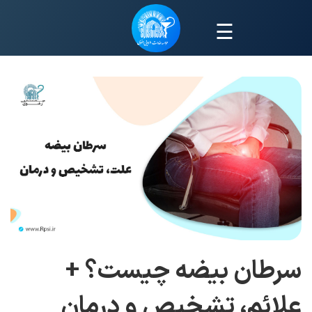
☰
سرطان بیضه چیست؟ +
علائم، تشخیص و درمان