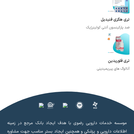
تری هگزی فنیدیل
ضد پارکینسون آنتی کولینرژیک
تری فلوریدین
آنالوگ های پیریمیدینی
موسسه خدمات دارویی رضوی با هدف ایجاد بانک مرجع در زمینه
اطلاعات دارویی و پزشکی و همچنین ایجاد بستر مناسب جهت مشاوره