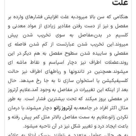
علت
هنگامی که سن بالا میرود،به علت افزایش فشارهای وارده بر
مفصل و نیز از دست رفتن مقادیر زیادی از مواد معدنی و
کلسیم در بدن،مفاصل به سوی تخریب شدن پیش
میروند.این تخریب شدن عبارتست از کم شدن فاصله ی
مفصلی و ساییده شدن سطوح مفصل به هم دیگر.در این
روند،عضلات اطراف نیز دچار اسپاسم و نقاط ماشه ای
میشوند.همچنین در تاندونها و رباطهای اطراف نیز حالت
کلسیفیکیشن یا استخوان سازی نا به جا رخ میدهد. حال
بعد از اینکه این تغییرات در مفاصل به وجود آمد،علایم آرتروز
در مفصلی بروز میکند که تحت بیشترین فشار است. به طور
مثال اکثر افراد در جامعه،به
آرتروز زانو
دچار میشوند.با درمان
نکردن زانو،علایم به سمت مفاصل بالاتر مثل کمر پیش رفته و
باعث ایجاد درد و تغییر شکل نیز در آن ناحیه میشود.
به هر حال، عوامل متعدد می‌توانند ریسک ابتلا به علائم