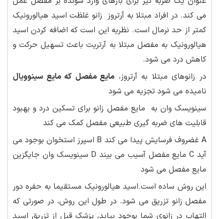
عنوان یک ضربه گیر برای بارهای وارد شونده بر مفصل عمل
می کند. در افراد مبتلا به آرتروز زانو غلظت اسید هیالورونیک
کمتر از حد نرمال است. نظریه این است که اضافه کردن اسید
هیالورونیک به مفصل مبتلا به آرتریت باعث تسهیل حرکت و
کاهش درد می شود.
در زانوهای مبتلا به آرتروز،
مایع مفصل که مایع سینوویال
نامیده می شود تجزیه می شود
سینویسک وان به مایع مفصل زانو برای تسکین درد و بهبود
قابلیت های ضربه گیری طبیعی مفصل کمک می کند
A غضروف فرسایش پیدا می کند B اسپرز استخوان بوجود می
آید C مایع مفصل آسیب می بیند D سینویسک وان جایگزین
مایع مفصل می شود
این روش ساده است.اسید هیالورونیک مستقیما به حفره دور
مفصل زانو تزریق می شود. در طول این روش، در صورتی که
التهاب در زانوی شما بوجود بیاید، پزشک قبل از تزریق اسید