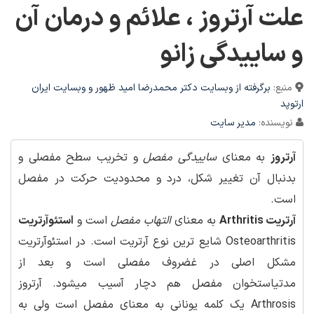
علت آرتروز ، علائم و درمان آن
و ساییدگی زانو
منبع:
برگرفته از وبسایت دکتر محمدرضا امید ظهور و وبسایت ایران
ارتوپد
نویسنده:
مدیر سایت
آرتروز
به معنای
ساییدگی مفصل
و تخریب سطح مفصلی و
بدنبال آن تغییر شکل، درد و محدودیت حرکت در مفصل
است.
آرتریت Arthritis
به معنای
التهاب مفصل
است و
استئوآرتریت
Osteoarthritis شایع ترین نوع آرتریت است. در استئوآرتریت
مشکل اصلی در غضروف مفصلی است و بعد از
مدتیاستخوان مفصل هم دچار آسیب میشود. آرتروز
Arthrosis یک کلمه یونانی به معنای مفصل است ولی به