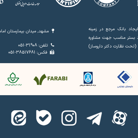
جاد بانک مرجع در زمینه
مشهد, میدان بیمارستان امام 
د بستر مناسب جهت مشاوره
تلفن: 31908-051
 (تحت نظارت دکتر داروساز)
فکس: 38517681-051