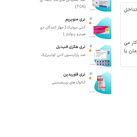
ضد افسردگی های سه حلقه ای
(TCA)
تداخل
تری متوپریم
آنتی بیوتیک ( مهار کنندگان دی
هیدرو ردوکتاز )
ار می
تری هگزی فنیدیل
ان یا
ضد پارکینسون آنتی کولینرژیک
تری فلوریدین
آنالوگ های پیریمیدینی