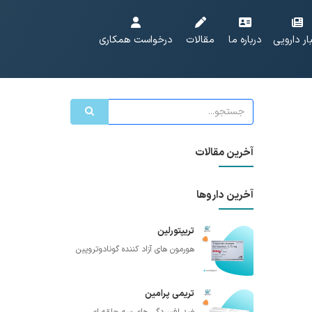
ار دارویی
درباره ما
مقالات
درخواست همکاری
آخرین مقالات
آخرین داروها
تریپتورلین
هورمون های آزاد کننده گونادوتروپین
تریمی پرامین