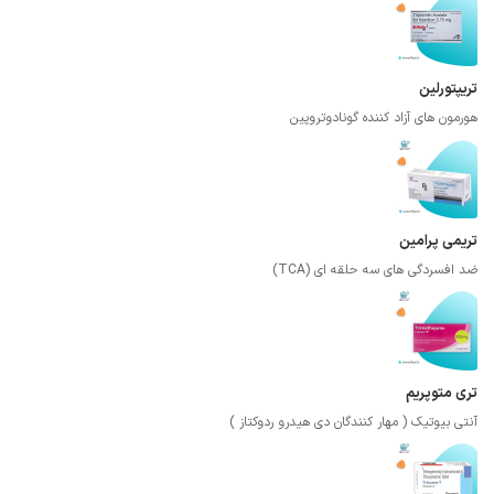
تریپتورلین
هورمون های آزاد کننده گونادوتروپین
تریمی پرامین
ضد افسردگی های سه حلقه ای (TCA)
تری متوپریم
آنتی بیوتیک ( مهار کنندگان دی هیدرو ردوکتاز )