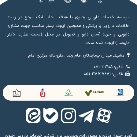
موسسه خدمات دارویی رضوی با هدف ایجاد بانک مرجع در زمینه
اطلاعات دارویی و پزشکی و همچنین ایجاد بستر مناسب جهت مشاوره
دارویی و خرید آسان دارو و تحویل در محل (تحت نظارت دکتر
داروساز) ایجاد شده است.
مشهد, میدان بیمارستان امام رضا , داروخانه مرکزی امام
تلفن: 31908-051
فکس: 38517681-051
تمام حقوق مادی و معنوی این وبسایت برای شرکت خدمات دارویی رضوی