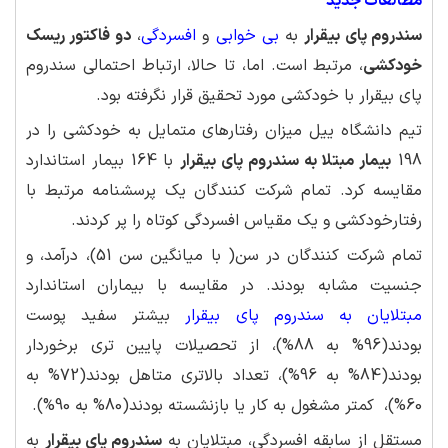
مطالعات جدید
سندروم پای بیقرار
به
بی خوابی
و
افسردگی
،
دو فاکتور ریسک
خودکشی
، مرتبط است. اما، تا حالا، ارتباط احتمالی سندروم
پای بیقرار با خودکشی مورد تحقیق قرار نگرفته بود.
تیم دانشگاه ییل میزان رفتارهای متمایل به خودکشی را در
198
بیمار مبتلا به سندروم پای بیقرار
با 164 بیمار استاندارد
مقایسه کرد. تمام شرکت کنندگان یک پرسشنامه مرتبط با
رفتارخودکشی و یک مقیاس افسردگی کوتاه را پر کردند.
تمام شرکت کنندگان در سن( با میانگین سن 51)، درآمد، و
جنسیت مشابه بودند. در مقایسه با بیماران استاندارد
مبتلایان به سندروم پای بیقرار
بیشتر سفید پوست
بودند(96% به 88%)، از تحصیلات پایین تری برخوردار
بودند(84% به 96%)، تعداد بالاتری متاهل بودند(72% به
60%)، کمتر مشغول به کار یا بازنشسته بودند(80% به 90%).
مستقل از سابقه افسردگی، مبتلایان به
سندروم پای بیقرار
به