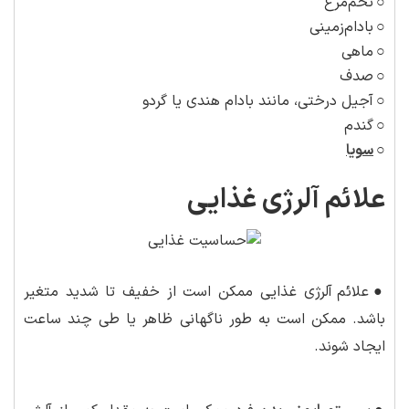
○
تخم‌مرغ
○
بادام‌زمینی
○
ماهی
○
صدف
○
آجیل درختی، مانند بادام هندی یا گردو
○
گندم
○
سویا
علائم آلرژی غذایی
●
علائم آلرژی غذایی ممکن است از خفیف تا شدید متغیر
باشد. ممکن است به طور ناگهانی ظاهر یا طی چند ساعت
ایجاد شوند.