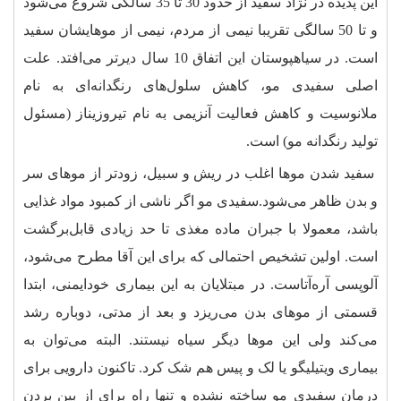
این پدیده در نژاد سفید از حدود 30 تا 35 سالگی شروع می‌شود
و تا 50 سالگی تقریبا نیمی از مردم، نیمی از موهایشان سفید
است. در سیاهپوستان این اتفاق 10 سال دیرتر می‌افتد. علت
اصلی سفیدی مو، کاهش سلول‌های رنگدانه‌ای به نام
ملانوسیت و کاهش فعالیت آنزیمی به نام تیروزیناز (مسئول
تولید رنگدانه مو) است.
سفید شدن موها اغلب در ریش و سبیل، زودتر از موهای سر
و بدن ظاهر می‌شود.سفیدی مو اگر ناشی از کمبود مواد غذایی
باشد، معمولا با جبران ماده مغذی تا حد زیادی قابل‌برگشت
است. اولین تشخیص احتمالی که برای این آقا مطرح می‌شود،
آلوپسی آره‌آتاست. در مبتلایان به این بیماری خودایمنی، ابتدا
قسمتی از موهای بدن می‌ریزد و بعد از مدتی، دوباره رشد
می‌کند ولی این موها دیگر سیاه نیستند. البته می‌توان به
بیماری ویتیلیگو یا لک و پیس هم شک کرد. تاکنون دارویی برای
درمان سفیدی مو ساخته نشده و تنها راه برای از بین بردن