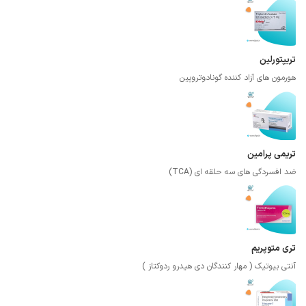
تریپتورلین
هورمون های آزاد کننده گونادوتروپین
تریمی پرامین
ضد افسردگی های سه حلقه ای (TCA)
تری متوپریم
آنتی بیوتیک ( مهار کنندگان دی هیدرو ردوکتاز )