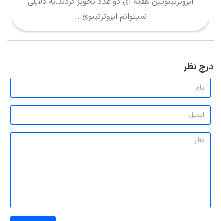
ایزوترتینوئین هفته ای دو عدد تجویز کردند.به دلایلی
نمیتوانم ایزوترتینوئ...
درج نظر