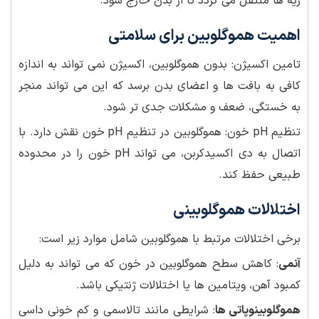
ریه ها منتقل می گردد تا از بدن خارج شود.
اهمیت هموگلوبین برای سلامتی
تامین اکسیژن: بدون هموگلوبین، اکسیژن نمی تواند به اندازه
کافی به بافت ها و اعضای بدن برسد که این می تواند منجر
به خستگی، ضعف و مشکلات جدی تر شود.
تنظیم pH خون: هموگلوبین در تنظیم pH خون نقش دارد. با
اتصال به دی اکسیدکربن، می تواند pH خون را در محدوده
طبیعی حفظ کند.
اختلالات هموگلوبینی
برخی اختلالات مرتبط با هموگلوبین شامل موارد زیر است:
آنمی
: کاهش سطح هموگلوبین در خون که می تواند به دلیل
کمبود آهن، ویتامین ها یا اختلالات ژنتیکی باشد.
هموگلوبینوپاتی ها
: شرایطی مانند تالاسمی و کم خونی داسی