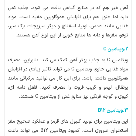
آهن غیر هِم که در منابع گیاهی یافت می شود، جذب کمی
دارد اما هنوز هم برای افزایش هموگلوبین مفید است. مواد
غذایی مانند عدس، لوبیا، اسفناج و دیگر سبزیجات برگ سبز،
توفو، مغزها و دانه ها منابع خوبی از این نوع آهن هستند.
2.ویتامین C
ویتامین C به جذب بهتر آهن کمک می کند. بنابراین، مصرف
مواد غذایی حاوی ویتامین C می تواند تاثیر زیادی در افزایش
هموگلوبین داشته باشد. برای این کار می توانید مرکباتی مانند
پرتقال، لیمو و گریپ فروت را مصرف کنید. فلفل دلمه ای،
کیوی و گوجه فرنگی نیز منابع غنی از ویتامین C هستند.
3.ویتامین B12
این ویتامین برای تولید گلبول های قرمز و عملکرد صحیح مغز
استخوان ضروری است. کمبود ویتامین B12 می تواند باعث