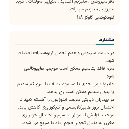
دفراسیروکس
,
منیزیم اکساید
,
منیزیم سولفات
,
کلرید
منیزیم
,
منیزیم سیترات
فلودئوکسی گلوکز f18
هشدارها
در دیابت ملیتوس و عدم تحمل کربوهیدرات احتیاط
شود.
سرم فاقد پتاسیم ممکن است موجب هایپوکالمی
شود.
هایپوناترمی جدی یا مسمومیت آب با سرم کم سدیم
یا بدون سدیم ممکن است رخ بدهد.
در بیماران دیابتی سرعت انفوزیون را آهسته کنید تا
احتمال بروز هایپرگلایسمی و گلیکوزاوری کاهش یابد.
موجب افزایش اسمولاریته سرم و احتمال خونریزی
مغزی به دنبال تجویز حجم زیاد یا سریع می شود.