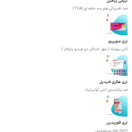
تریمی پرامین
ضد افسردگی های سه حلقه ای (TCA)
تری متوپریم
آنتی بیوتیک ( مهار کنندگان دی هیدرو ردوکتاز )
تری هگزی فنیدیل
ضد پارکینسون آنتی کولینرژیک
تری فلوریدین
آنالوگ های پیریمیدینی