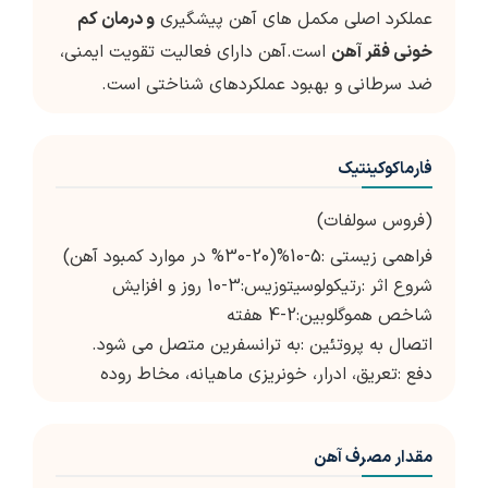
عملکرد اصلی مکمل های آهن پیشگیری
و درمان کم
خونی فقر آهن
است.آهن دارای فعالیت تقویت ایمنی،
ضد سرطانی و بهبود عملکردهای شناختی است.
فارماکوکینتیک
(فروس سولفات)
فراهمی زیستی :5-10%(20-30% در موارد کمبود آهن)
شروع اثر :رتیکولوسیتوزیس:3-10 روز و افزایش
شاخص هموگلوبین:2-4 هفته
اتصال به پروتئین :به ترانسفرین متصل می شود.
دفع :تعریق، ادرار، خونریزی ماهیانه، مخاط روده
مقدار مصرف آهن