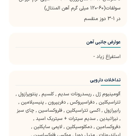
سولفات(60-120 میلی گرم آهن المنتال)
در 1-3 دوز منقسم
عوارض جانبی آهن
استفراغ زیاد -
تداخلات دارویی
آلومینیوم ژل
,
ریسدرونات سدیم
,
کلسیم
,
پنتوپرازول
,
تتراسیکلین
,
دفراسیروکس
,
دفریپرون
,
پنیسیلامین
,
رابپرازول
,
اکسی تتراسیکلین
,
فلروکساسین
,
چای سبز
,
نیزاتیدین
,
سدیم سیترات + سیتریک اسید
,
دفروکسامین
,
دمکلوسیکلین
,
لایمی سایکلین
,
ایباندرونات
,
متیل دوپا
,
موکسی فلوکساسین
,