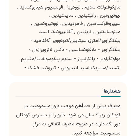
مایکوفنولات سدیم
,
لوودوپا
,
آلومینیوم هیدروکساید
,
لیوتیرونین
,
رانیتیدین
,
سایمتیدین
,
سیپروفلوکساسین
,
فاموتیدین
,
لووتیروکسین
,
مینوسایکلین
,
ترینتین
,
آلفالیپوئیک اسید
بیکتگراویر/امتری سیتابین/تنوفوویر آلافنامید -
بیکتگراویر - دلافلوکساسین - دکس لانزوپرازول -
دولوتگراویر - پانکرلیپاز - سدیم پیکوسولفات/منیزیم
اکسید/سیتریک اسید انیدروس - تیروئید خشک -
هشدارها
مصرف بیش از حد
آهن
موجب بروز مسمومیت در
کودکان زیر 6 سال می شود. دارو را از دسترس کودکان
دور نگه دارید.در صورت مصرف اتفاقی به مرکز
مسمومیت مراجعه کنید.