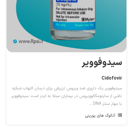
سیدوفوویر
Cidofovir
سیدوفوویر یک داروی ضد ویروس تزریقی برای درمان التهاب شبکیه
ناشی از سایتومگالوویروس در بیماران مبتلا به ایدز است. سیدوفوویر
با مهار سنتز DNA ...
آنالوگ های پورینی