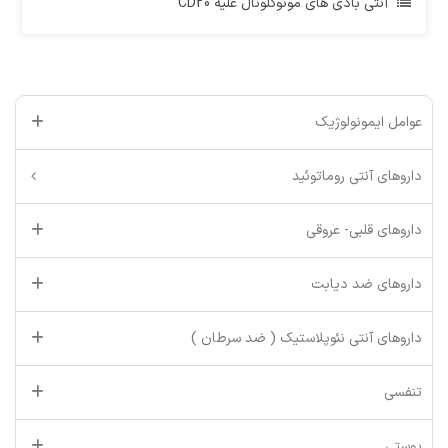
آنتی بادی های مونوکلونال علیه CD20
عوامل ایمونولوژیک
داروهای آنتی روماتوئید
داروهای قلبی- عروقی
داروهای ضد دیابت
داروهای آنتی نئوپلاستیک ( ضد سرطان )
تنفسی
پوستی