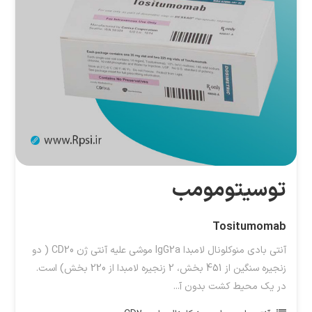
توسیتومومب
Tositumomab
آنتی بادی منوکلونال لامبدا IgG2a موشی علیه آنتی ژن CD20 ( دو
زنجیره سنگین از 451 بخش، 2 زنجیره لامبدا از 220 بخش) است.
در یک محیط کشت بدون آ...