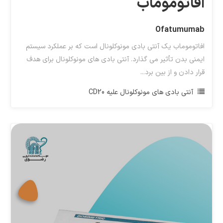
افاتوموماب
Ofatumumab
افاتوموماب یک آنتی بادی مونوکلونال است که بر عملکرد سیستم
ایمنی بدن تأثیر می گذارد. آنتی بادی های مونوکلونال برای هدف
قرار دادن و از بین برد...
آنتی بادی های مونوکلونال علیه CD20