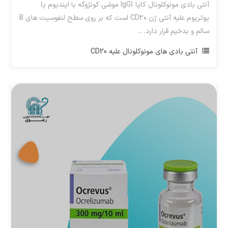
آنتی بادی مونوکلونال کاپا IgG1 موشی کونژوگه با ایندیوم یا
یوتریوم علیه آنتی ژن CD20 است که بر روی سطح لنفوسیت های B
سالم و بدخیم قرار دارد. ...
آنتی بادی های مونوکلونال علیه CD20