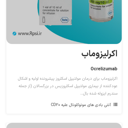
اکرلیزوماب
Ocrelizumab
اکرلیزوماب برای درمان مولتیپل اسکلروز پیشرونده اولیه و اشکال
عودکننده از بیماری مولتیپل اسکلروزیس در بزرگسالان (از جمله
سندرم ایزوله شده بال...
آنتی بادی های مونوکلونال علیه CD20