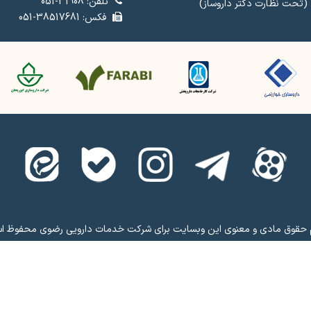
تلفن: 31908-051
 (تحت نظارت دکتر داروساز)
فکس: 38517681-051
 حقوق مادی و معنوی این وبسایت برای شرکت خدمات دارویی رضوی محفوظ ا