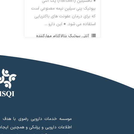
● نافسیلین (nafcillin) یک آنتی
بیوتیک پنی سیلین نیمه مصنوعی است
که برای درمان عفونت های باکتریایی
استفاده می شود. ● این دارو ...
آنتی بیوتیک بتالاکتام مهارکننده
بتالاکتاماز
موسسه خدمات دارویی رضوی با هدف ای
اطلاعات دارویی و پزشکی و همچنین ایجا