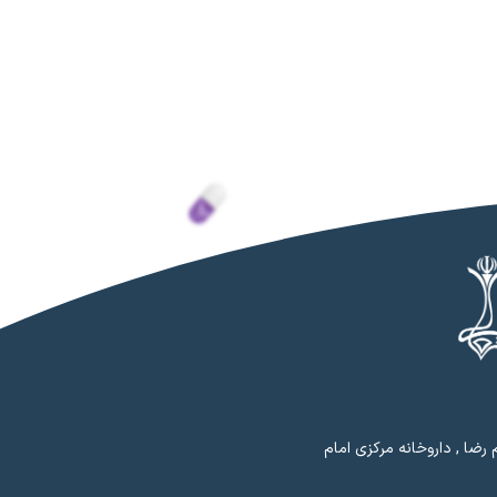
رضا , داروخانه مرکزی امام