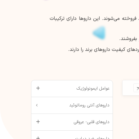
روخته می‌شوند. این داروها دارای ترکیبات
 بفروشند.
های کیفیت داروهای برند را دارند.
عوامل ایمونولوژیک
داروهای آنتی روماتوئید
داروهای قلبی- عروقی
داروهای ضد دیابت