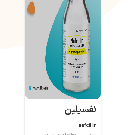
نفسیلین
nafcillin