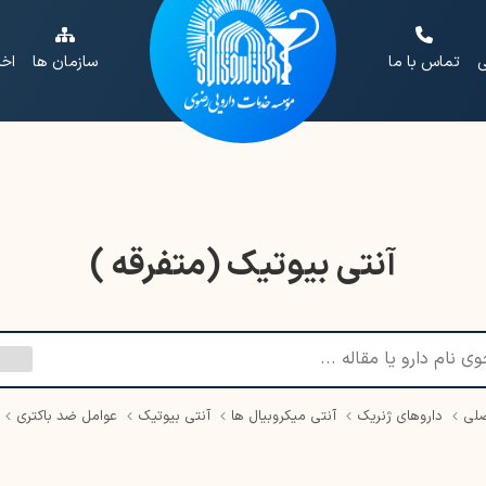
ی
تماس با ما
سازمان ها
اخب
آنتی بیوتیک (متفرقه )
لی
داروهای ژنریک
آنتی میکروبیال ها
آنتی بیوتیک
عوامل ضد باکتری