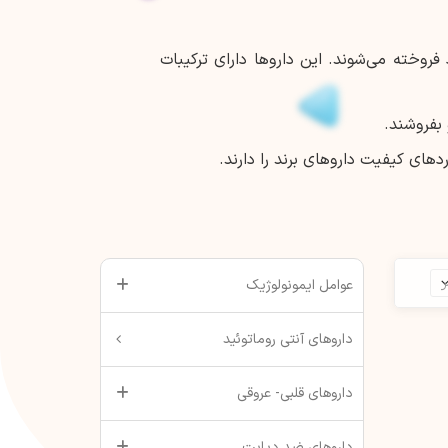
روخته می‌شوند. این داروها دارای ترکیبات
 بفروشند.
های کیفیت داروهای برند را دارند.
عوامل ایمونولوژیک
داروهای آنتی روماتوئید
داروهای قلبی- عروقی
داروهای ضد دیابت