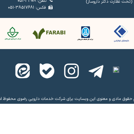
تلفن: 31908-051
 (تحت نظارت دکتر داروساز)
فکس: 38517681-051
 حقوق مادی و معنوی این وبسایت برای شرکت خدمات دارویی رضوی محفوظ ا