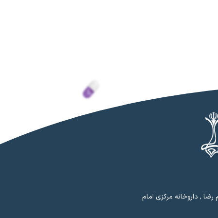
رضا , داروخانه مرکزی امام