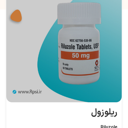
ریلوزول
Riluzole