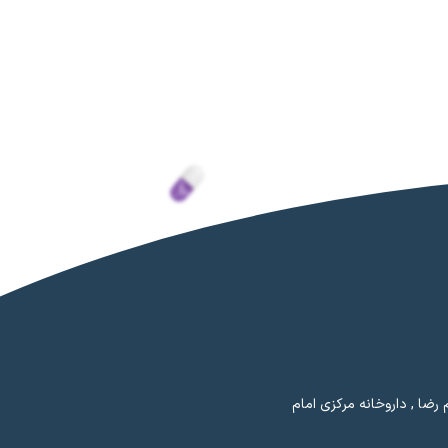
رضا , داروخانه مرکزی امام