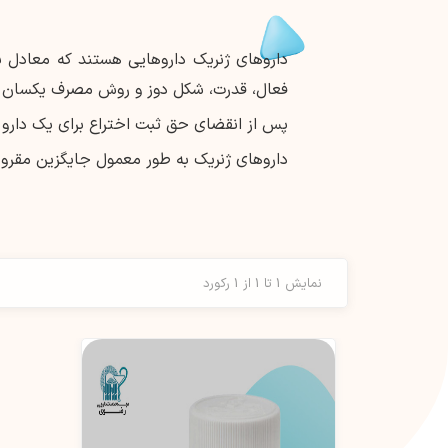
داروهای ژنریک داروهایی هستند که معادل بی
فعال، قدرت، شکل دوز و روش مصرف یکسان د
پس از انقضای حق ثبت اختراع برای یک دارو با
داروهای ژنریک به طور معمول جایگزین مقرون 
نمایش 1 تا 1 از 1 رکورد