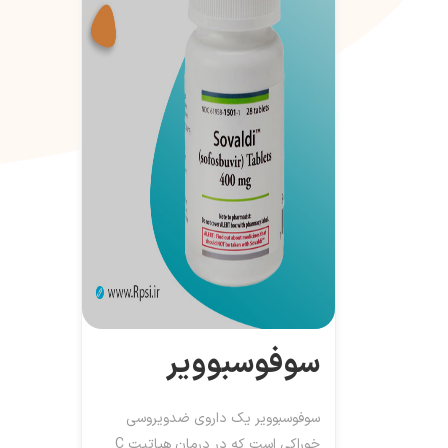
سوفوسبوویر
سوفوسبوویر یک داروی ضدویروسی
خوراکی است که در درمان هپاتیت C