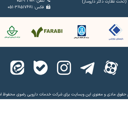
تلفن: 31908-051
 (تحت نظارت دکتر داروساز)
فکس: 38517681-051
 حقوق مادی و معنوی این وبسایت برای شرکت خدمات دارویی رضوی محفوظ ا