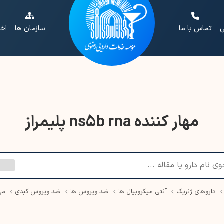
ی
تماس با ما
سازمان ها
اخب
مهار کننده ns5b rna پلیمراز
داروهای ژنریک
آنتی میکروبیال ها
ضد ویروس ها
ضد ویروس کبدی
مهار 