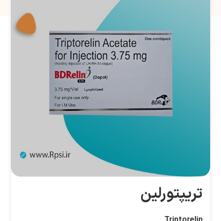
تریپتورلین
Triptorelin