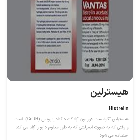
هیسترلین
Histrelin
هیسترلین آگونیست هورمون آزادکننده گنادوتروپین (GnRH) است
و وقتی که به صورت ایمپلنتی که به طور مداوم دارو را آزاد می کند
استفاده می شود...