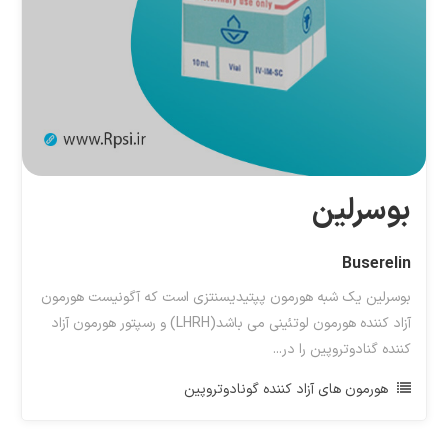
بوسرلین
Buserelin
بوسرلین یک شبه هورمون پپتیدیسنتزی است که آگونیست هورمون
آزاد کننده هورمون لوتئینی می باشد(LHRH) و رسپتور هورمون آزاد
کننده گنادوتروپین را در...
هورمون های آزاد کننده گونادوتروپین