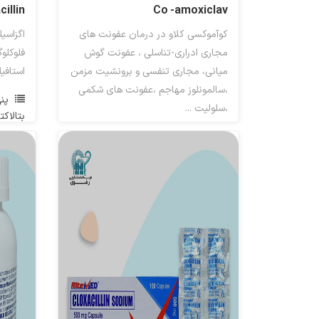
cillin
Co -amoxiclav
کوآموکسی کلاو در درمان عفونت های
اگزاسی
مجاری ادراری-تناسلی ، عفونت گوش
فلوکلو
میانی، مجاری تنفسی و برونشیت مزمن
استافی
،سالمونلوز مهاجم ،عفونت های شکمی
پن
،سلولیت ...
بتالاکت
مهارکنندگان بتا لاکتاماز