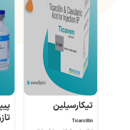
تیکارسیلین
پیپ
تاز
Ticarcillin