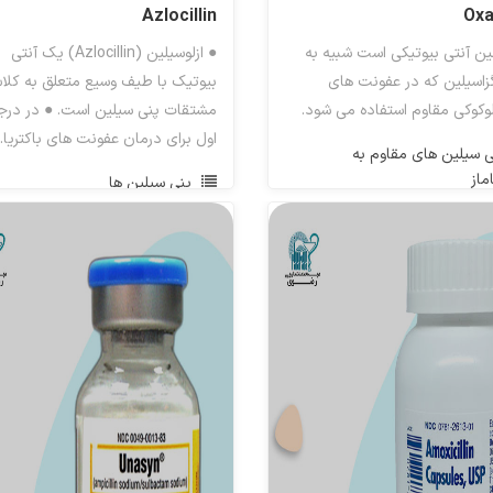
Azlocillin
Oxa
لین آنتی بیوتیکی است شبیه به
● ازلوسیلین (Azlocillin) یک آنتی
گزاسیلین که در عفونت های
بیوتیک با طیف وسیع متعلق به کل
لوکوکی مقاوم استفاده می شود.
مشتقات پنی سیلین است. ● در درج
اول برای درمان عفونت های باکتریا..
ی سیلین های مقاوم به
اماز
پنی سیلین ها