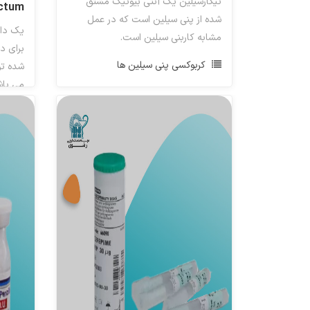
تیکارسیلین یک آنتی بیوتیک مشتق
actum
شده از پنی سیلین است که در عمل
یک دار
مشابه کاربنی سیلین است.
برای د
کربوکسی پنی سیلین ها
شده تو
می باش
مها