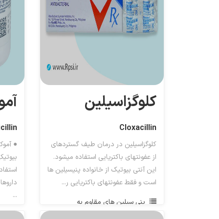
کلوگزاسیلین
آمو
illin
Cloxacillin
کلوگزاسیلین در درمان طیف گستردهای
● آموک
از عفونتهای باکتریایی استفاده میشود.
بیوتیک
این آنتی بیوتیک از خانواده پنیسیلین ها
استفاد
است و فقط عفونتهای باکتریایی ر...
داروها
...
پنی سیلین های مقاوم به
بتالاکتاماز
پن