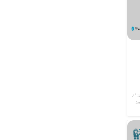
 در
ضد