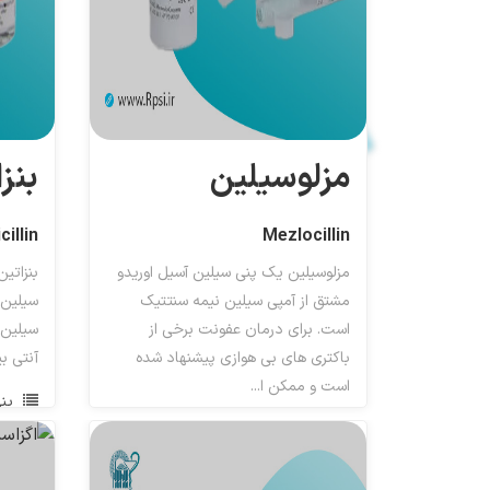
مزلوسیلین
بنز
illin
Mezlocillin
مزلوسیلین یک پنی سیلین آسیل اوریدو
بنزاتی
مشتق از آمپی سیلین نیمه سنتتیک
سیلین 
است. برای درمان عفونت برخی از
سیلین 
باکتری های بی هوازی پیشنهاد شده
آنتی بی
است و ممکن ا...
پن
پنی سیلین ها