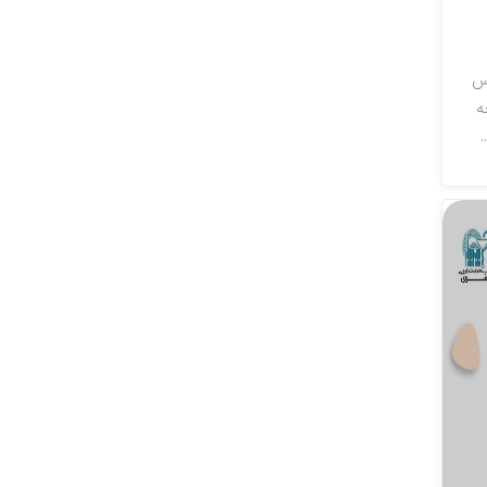
اس
ه
.