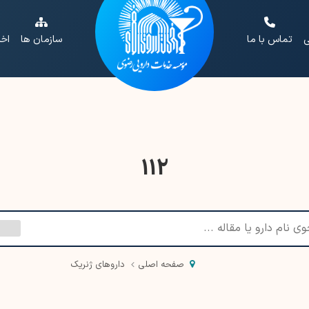
ی
تماس با ما
سازمان ها
اخب
112
صفحه اصلی
داروهای ژنریک