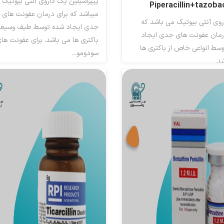
پیپراسیلین یک داروی آنتی بیوتیک
Piperacillin+tazob
میباشد که برای درمان عفونت های
وی آنتی بیوتیک می باشد که
جدی ایجاد شده توسط طیف وسیعی 
رمان عفونت های جدی ایجاد
باکتری ها می باشد. برای عفونت ها
سط انواعی خاص از باکتری ها
سودومو...
د.
مهارکنندگان بتا لاکتاماز
رکنندگان بتا لاکتاماز