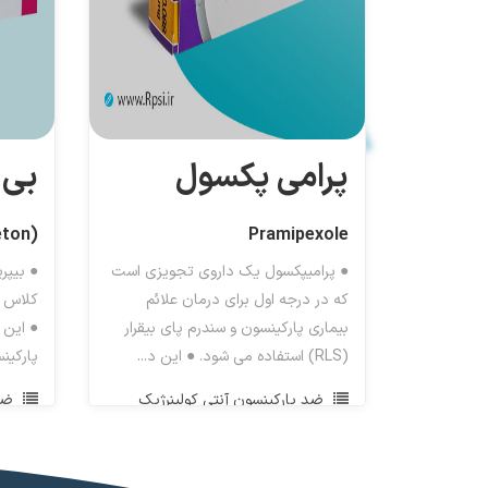
پرامی پکسول
بی 
(Biperiden (Akineton
Pramipexole
● پرامیپکسول یک داروی تجویزی است
● بیپر
که در درجه اول برای درمان علائم
کلاس د
بیماری پارکینسون و سندرم پای بیقرار
● این 
(RLS) استفاده می شود. ● این د...
پارکین
ضد پارکینسون آنتی کولینرژیک
ضد