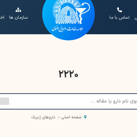
ی
تماس با ما
سازمان ها
اخب
2220
صفحه اصلی
داروهای ژنریک