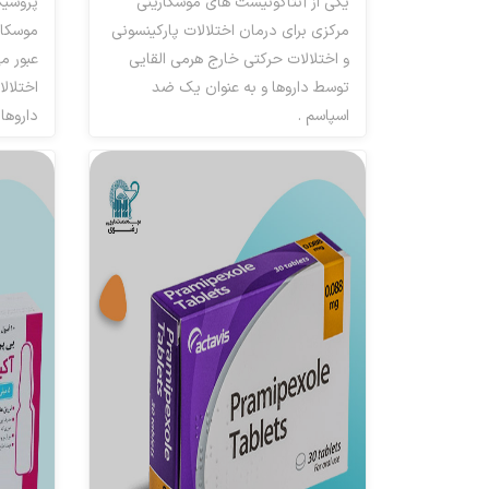
یکی از آنتاگونیست های موسکارینی
پروسیک
مرکزی برای درمان اختلالات پارکینسونی
موسکار
و اختلالات حرکتی خارج هرمی القایی
عبور م
توسط داروها و به عنوان یک ضد
اختلال
اسپاسم .
داروها 
ضد پارکینسون آنتی کولینرژیک
ضد