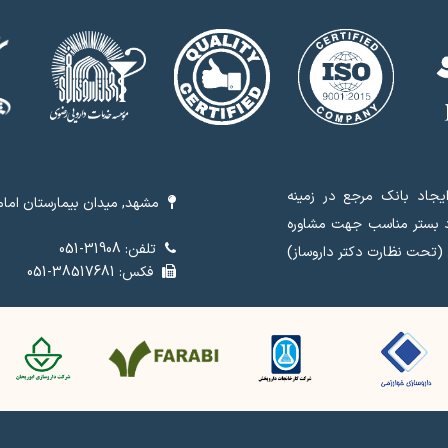
جاد بانک مرجع در زمینه
مشهد, میدان بیمارستان امام 
د بستر مناسب جهت مشاوره
تلفن: 31908-051
 (تحت نظارت دکتر داروساز)
فکس: 38517681-051