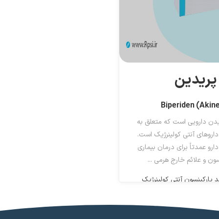
پریدین
یدن دارویی است که متعلق به
اروهای آنتی کولینرژیک است.
دارو عمدتاً برای درمان بیماری
سون و علائم خارج هرمی ...
 پارکینسون آنتی کولینرژیک