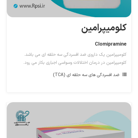
کلومیپرامین
Clomipramine
کلومیپرامین یک داروی ضد افسردگی سه حلقه ای می باشد.
کلومیپرامین در درمان اختلالات وسواسی اجباری بکار می رود.
ضد افسردگی های سه حلقه ای (TCA)