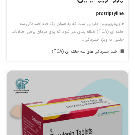
protriptyline
● پروتریپتیلین دارویی است که به عنوان یک ضد افسردگی سه
حلقه ای (TCA) طبقه بندی می شود که برای درمان برخی اختلالات
خلقی، به ویژه افسردگی...
ضد افسردگی های سه حلقه ای (TCA)