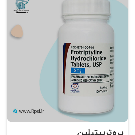
پروتریپتیلین