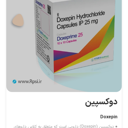
دوکسپین
Doxepin
● دوکسپین (Doxepin) دارویی است که متعلق به کلاس داروهای