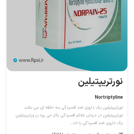
نورتریپتیلین
Nortriptyline
نورتریپتیلین یک داروی ضد افسردگی سه حلقه ای می باشد.
نورتریپتیلین در درمان علائم افسردگی بکار می رود.ن ورتریپتیلین
یک داروی ضد افسردگی با اث...