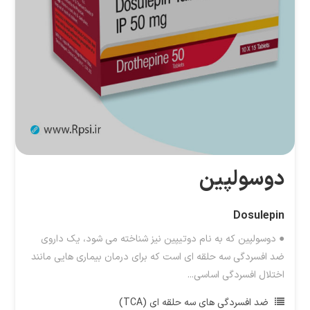
دوسولپین
Dosulepin
● دوسولپین که به نام دوتیپین نیز شناخته می شود، یک داروی
ضد افسردگی سه حلقه ای است که برای درمان بیماری هایی مانند
اختلال افسردگی اساسی...
ضد افسردگی های سه حلقه ای (TCA)