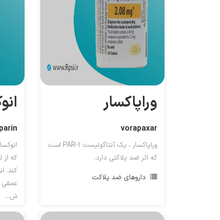
وراپاکسار
انو
parin
vorapaxar
وراپاکسار ، یک آنتاگونیست PAR-1 است
انوکسا
که اثر ضد پلاکتی دارد.
که از 
کند. ان
داروهای ضد پلاکت
عمقی (
ش...
ضد