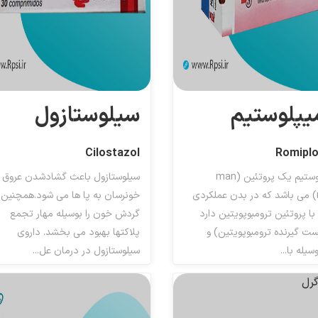
یپلوستیم
سیلوستازول
Cilostazol
Romiplo
رومیپلوستیم یک پروتئین (man
سیلوستازول باعث گشادشدن عروق
made) می باشد که در بدن عملکردی
خونرسان به پا ها می شود.همچنین
با پروتئین ترومبوپویتین دارد
گردش خون را بوسیله مهار تجمع
ست گیرنده ترومبوپویتین) و
پلاکتها بهبود می بخشد. داروی
یله با...
سیلوستازول در درمان عل...
روهای محرک تولید پلاکت
داروهای ضد پلاکت