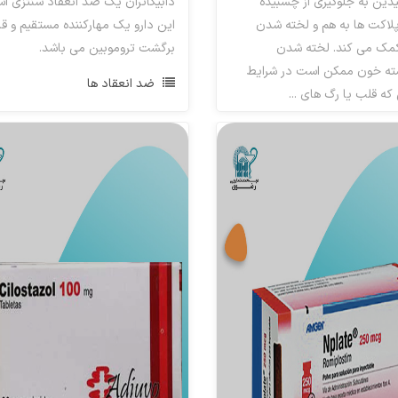
یدین به جلوگیری از چسبیده
دابیگاتران یک ضد انعقاد سنتزی ا
اکت ها به هم و لخته شدن
این دارو یک مهارکننده مستقیم و قا
مک می کند. لخته شدن
برگشت تروموبین می باشد.
ته خون ممکن است در شرایط
ضد انعقاد ها
ه قلب یا رگ های ...
روهای ضد پلاکت