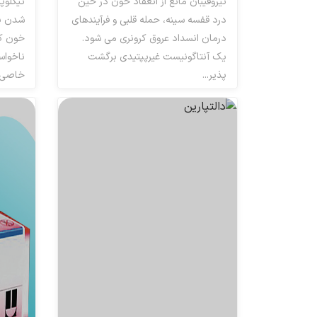
تیروفیبان مانع از انعقاد خون در حین
تیکلوپ
درد قفسه سینه، حمله قلبی و فرآیندهای
شدن پل
درمان انسداد عروق کرونری می شود.
خون ک
یک آنتاگونیست غیرپپتیدی برگشت
ناخواس
پذیر...
خاصی ک
داروهای ضد پلاکت
دا