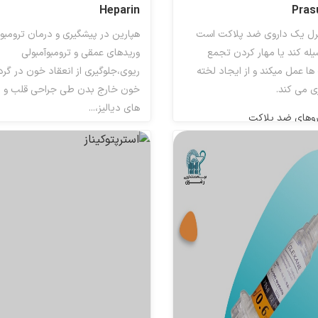
Heparin
Pras
رل یک داروی ضد پلاکت است
هپارین در پیشگیری و درمان ترومبوز
یله کند یا مهار کردن تجمع
وریدهای عمقی و ترومبوآمبولی
ها عمل میکند و از ایجاد لخته
ریوی،جلوگیری از انعقاد خون در گر
ی می کند.
خون خارج بدن طی جراحی قلب و 
های دیالیز،...
روهای ضد پلاکت
ضد انعقاد ها