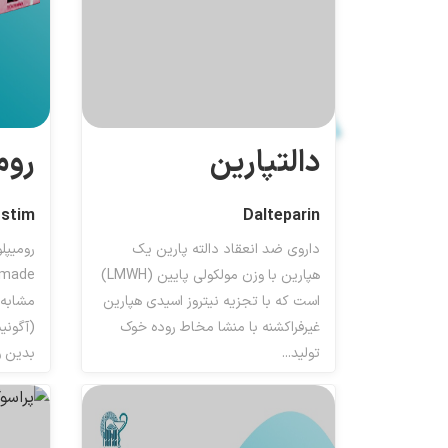
دالتپارین
روم
stim
Dalteparin
داروی ضد انعقاد دالته پارین یک
هپارین با وزن مولکولی پایین (LMWH)
است که با تجزیه نیتروز اسیدی هپارین
مشابه 
غیرفراکشنه با منشا مخاط روده خوک
(آگونی
تولید...
بدین وس
ضد انعقاد ها
دا