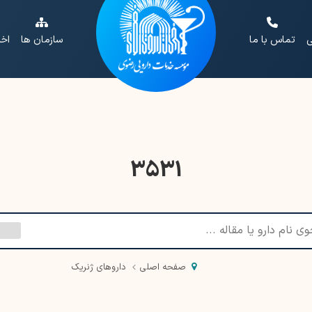
ی
تماس با ما
سازمان ها
اخب
3531
صفحه اصلی
داروهای ژنریک