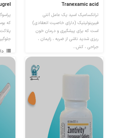
ugrel
Tranexamic acid
ترانکسامیک اسید یک عامل آنتی
پراسوگ
فیبرینولیتیک (دارای خاصیت انعقادی)
که بوس
است که برای پیشگیری و درمان خون
پلاکت 
ریزی شدید ناشی از ضربه ، زایمان ،
جلوگیر
جراحی ، کش...
دا
انعقاد خون ( متفرقه)