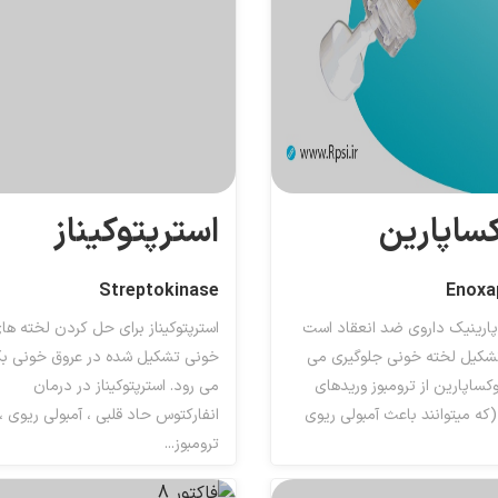
کساپارین
استرپتوکیناز
Streptokinase
Enoxa
پارینیک داروی ضد انعقاد است
استرپتوکیناز برای حل کردن لخته ها
تشکیل لخته خونی جلوگیری می
خونی تشکیل شده در عروق خونی بک
وکساپارین از ترومبوز وریدهای
می رود. استرپتوکیناز در درمان
که میتوانند باعث آمبولی ریوی
انفارکتوس حاد قلبی ، آمبولی ریوی ،
ترومبوز...
 انعقاد ها
ترومبولیتیک ها