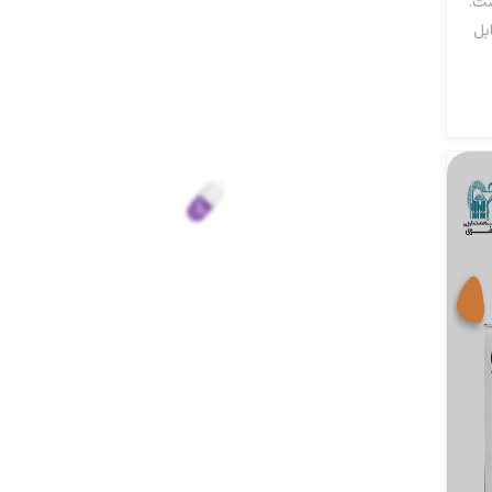
ست.
بل