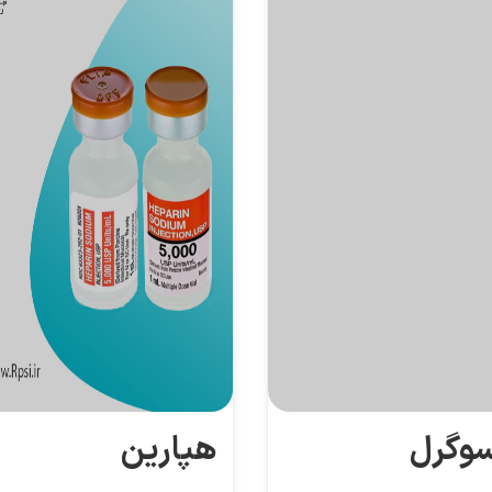
سوگرل
هپارین