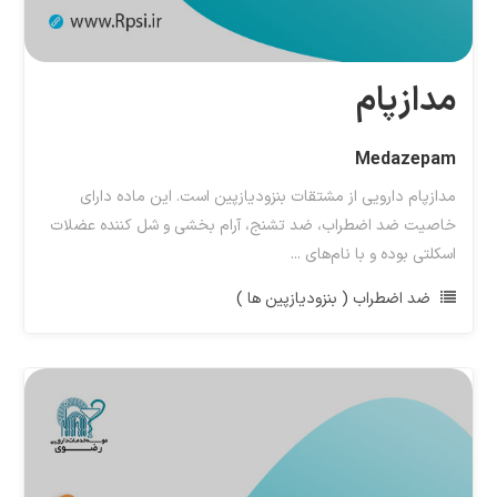
مدازپام
Medazepam
مدازپام دارویی از مشتقات بنزودیازپین است. این ماده دارای
خاصیت ضد اضطراب، ضد تشنج، آرام بخشی و شل کننده عضلات
اسکلتی بوده و با نام‌های ...
ضد اضطراب ( بنزودیازپین ها )