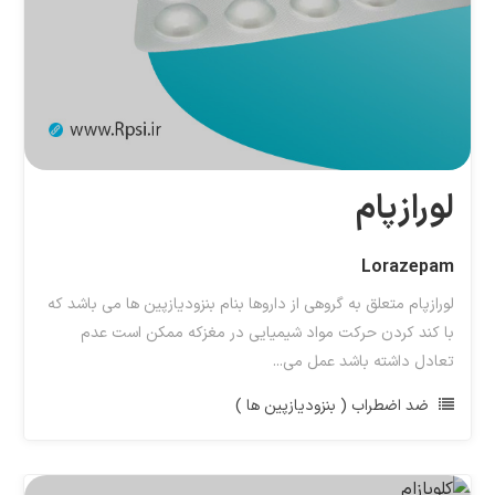
لورازپام
Lorazepam
لورازپام متعلق به گروهی از داروها بنام بنزودیازپین ها می باشد که
با کند کردن حرکت مواد شیمیایی در مغزکه ممکن است عدم
تعادل داشته باشد عمل می...
ضد اضطراب ( بنزودیازپین ها )