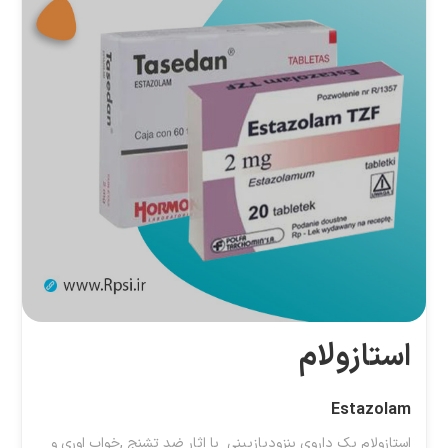
استازولام
Estazolam
استازولام یک داروی بنزودیازپینی با اثار ضد تشنج ,خواب اوری و