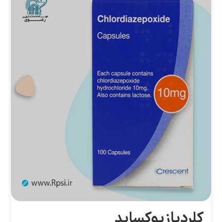
کلردیازپوکساید