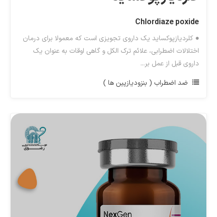
Chlordiaze poxide
● کلردیازپوکساید یک داروی تجویزی است که معمولا برای درمان
اختلالات اضطرابی، علائم ترک الکل و گاهی اوقات به عنوان یک
داروی قبل از عمل بر...
ضد اضطراب ( بنزودیازپین ها )