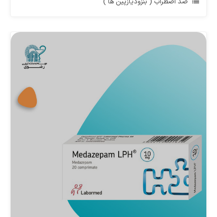
ضد اضطراب ( بنزودیازپین ها )