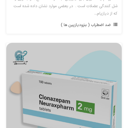
شل کنندگی عضلات است . در بعضی موارد نشان داده شده است
که از دیازپام...
ضد اضطراب ( بنزودیازپین ها )