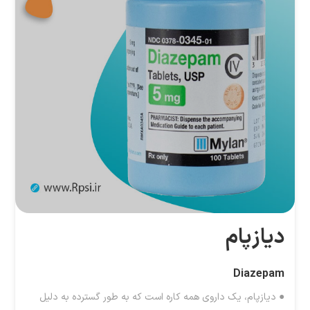
دیازپام
Diazepam
● دیازپام، یک داروی همه کاره است که به طور گسترده به دلیل