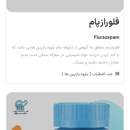
فلورازپام
Flurazepam
فلورازپام متعلق به گروهی از داروها بنام بنزودیازپین هامی باشد که
با کند کردن حرکت مواد شیمیایی در مغزکه ممکن است عدم
تعادل داشته باشند و مشک...
ضد اضطراب ( بنزودیازپین ها )