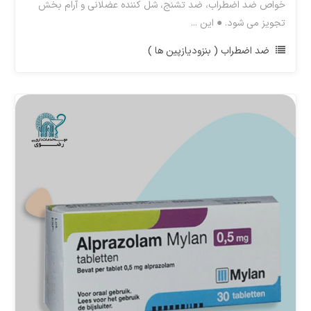
خواص ضد اضطراب، ضد تشنج، شل کننده عضلانی و آرام بخش
تجویز می شود. ● این ...
ضد اضطراب ( بنزودیازپین ها )