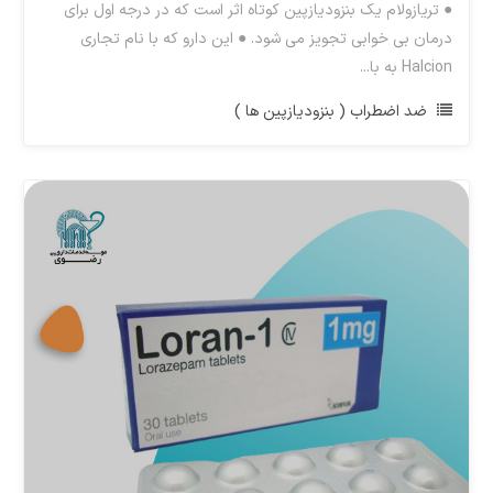
● تریازولام یک بنزودیازپین کوتاه اثر است که در درجه اول برای
درمان بی خوابی تجویز می شود. ● این دارو که با نام تجاری
Halcion به با...
ضد اضطراب ( بنزودیازپین ها )