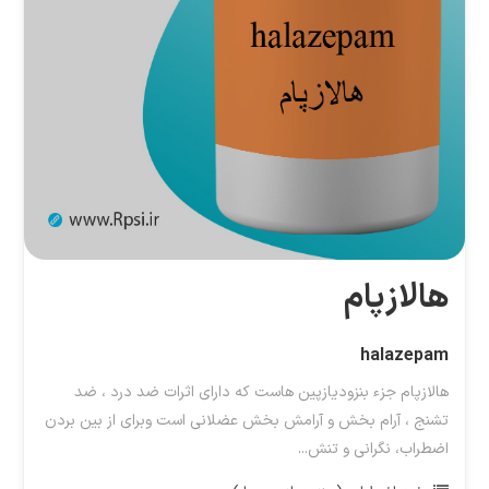
هالازپام
halazepam
هالازپام جزء بنزودیازپین‌ هاست که دارای اثرات ضد درد ، ضد
تشنج ، آرام بخش و آرامش بخش عضلانی است وبرای از بین بردن
اضطراب، نگرانی و تنش...