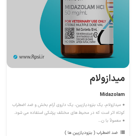
میدازولام
Midazolam
● میدازولام، یک بنزودیازپین، یک داروی آرام بخش و ضد اضطراب
کوتاه اثر است که در محیط های مختلف پزشکی استفاده می شود.
● معمولاً با ن...
ضد اضطراب ( بنزودیازپین ها )