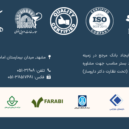
جاد بانک مرجع در زمینه
مشهد, میدان بیمارستان امام 
د بستر مناسب جهت مشاوره
تلفن: 31908-051
 (تحت نظارت دکتر داروساز)
فکس: 38517681-051