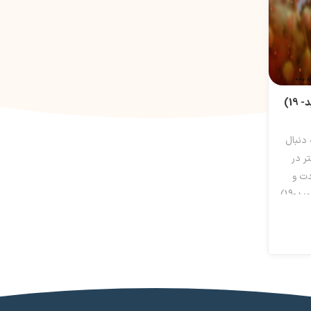
اثرات کرونا (کووید- 19)
دنبال
ر در
دت و
بلند مدت کرونا (کووید-19)