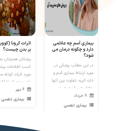
بیماری آسم چه علائمی
دارد و چگونه درمان می
بر بدن چیست؟
شود؟
پزشکان همچنان به 
در این مطلب پزشکی در
کسب اطلاعات بیشت
مورد ارتباط بیماری آسم و
مورد اثرات کوتاه م
ذات الریه ،تفاوت بین آنها
،علائم هر یک صحبت
6
بر روی ...
مهر
8
خرداد
خواهیم کرد...
بیماری تنفسی
بیماری تنفسی