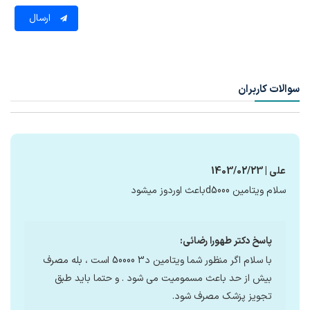
ارسال
سوالات کاربران
علی | 1403/02/23
سلام ویتامین d5000باعث اوردوز میشود
پاسخ دکتر طهورا رضائی:
با سلام اگر منظور شما ویتامین د3 50000 است ، بله مصرف
بیش از حد باعث مسمومیت می شود . و حتما باید طبق
تجویز پزشک مصرف شود.