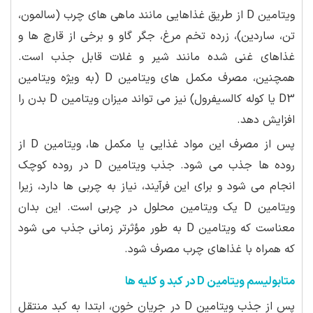
ویتامین D از طریق غذاهایی مانند ماهی های چرب (سالمون،
تن، ساردین)، زرده تخم مرغ، جگر گاو و برخی از قارچ ها و
غذاهای غنی شده مانند شیر و غلات قابل جذب است.
همچنین، مصرف مکمل های ویتامین D (به ویژه ویتامین
D3 یا کوله کالسیفرول) نیز می تواند میزان ویتامین D بدن را
افزایش دهد.
پس از مصرف این مواد غذایی یا مکمل ها، ویتامین D از
روده ها جذب می شود. جذب ویتامین D در روده کوچک
انجام می شود و برای این فرآیند، نیاز به چربی ها دارد، زیرا
ویتامین D یک ویتامین محلول در چربی است. این بدان
معناست که ویتامین D به طور مؤثرتر زمانی جذب می شود
که همراه با غذاهای چرب مصرف شود.
متابولیسم ویتامین D در کبد و کلیه ها
پس از جذب ویتامین D در جریان خون، ابتدا به کبد منتقل