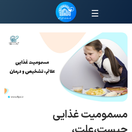
☰
مسمومیت غذایی
چیست،علت،