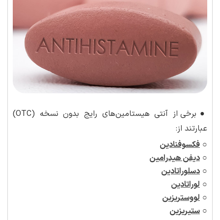
●
برخی از آنتی هیستامین‌های رایج بدون نسخه (OTC)
عبارتند از:
○
فکسوفنادین
○
دیفن هیدرامین
○
دسلوراتادین
○
لوراتادین
○
لووستریزین
○
ستیریزین