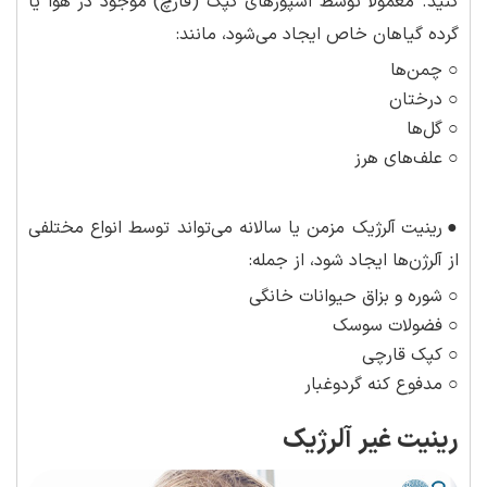
کنید. معمولاً توسط اسپورهای کپک (قارچ) موجود در هوا یا
گرده گیاهان خاص ایجاد می‌شود، مانند:
○ چمن‌ها
○ درختان
○ گل‌ها
○ علف‌های هرز
●
رینیت آلرژیک مزمن یا سالانه می‌تواند توسط انواع مختلفی
از آلرژن‌ها ایجاد شود، از جمله:
○ شوره و بزاق حیوانات خانگی
○ فضولات سوسک
○ کپک قارچی
○ مدفوع کنه گردوغبار
رینیت غیر آلرژیک