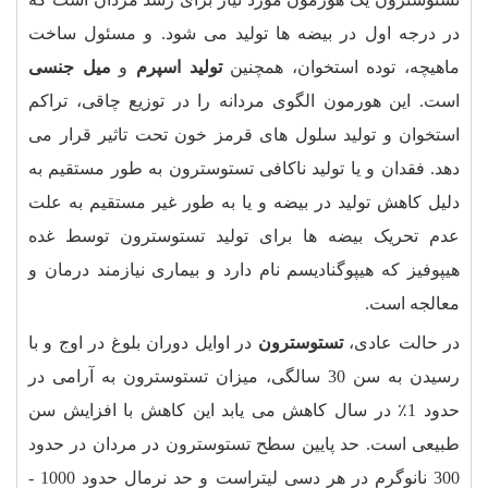
در درجه اول در بیضه ها تولید می شود. و مسئول ساخت
ماهیچه، توده استخوان، همچنین
تولید اسپرم
و
میل جنسی
است. این هورمون الگوی مردانه را در توزیع چاقی، تراکم
استخوان و تولید سلول های قرمز خون تحت تاثیر قرار می
دهد. فقدان و یا تولید ناکافی تستوسترون به طور مستقیم به
دلیل کاهش تولید در بیضه و یا به طور غیر مستقیم به علت
عدم تحریک بیضه ها برای تولید تستوسترون توسط غده
هیپوفیز که هیپوگنادیسم نام دارد و بیماری نیازمند درمان و
معالجه است
.
در حالت عادی،
تستوسترون
در اوایل دوران بلوغ در اوج و با
رسیدن به سن 30 سالگی، میزان تستوسترون به آرامی در
حدود 1٪ در سال کاهش می یابد این کاهش با افزایش سن
طبیعی است. حد پایین سطح تستوسترون در مردان در حدود
300 نانوگرم در هر دسی لیتراست و حد نرمال حدود 1000 -