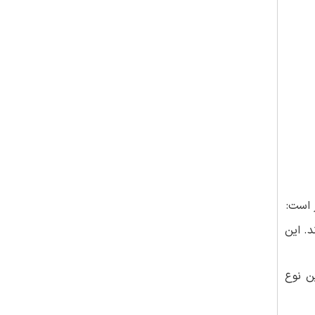
 است:
. این
ن نوع