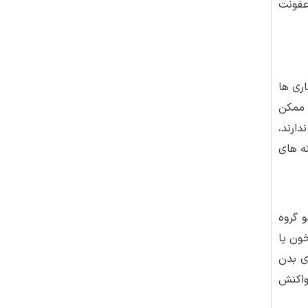
 عفونت
ری ها
 ممکن
ارند،
نه های
و گروه
خون یا
ی بدن
واکنش