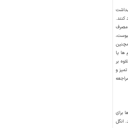
هداشت
کنند.
 مصرف
بوست،
مچنین
ها یا
وه بر
میز و
راجعه
 برای
 انگل