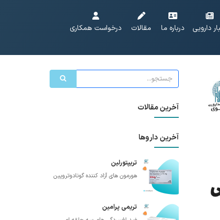
ار دارویی
درباره ما
مقالات
درخواست همکاری
آخرین مقالات
آخرین داروها
تریپتورلین
هورمون های آزاد کننده گونادوتروپین
تریمی پرامین