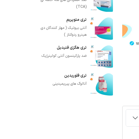
ضد افسردگی های سه حلقه ای
(TCA)
تری متوپریم
آنتی بیوتیک ( مهار کنندگان دی
هیدرو ردوکتاز )
تری هگزی فنیدیل
ضد پارکینسون آنتی کولینرژیک
تری فلوریدین
آنالوگ های پیریمیدینی