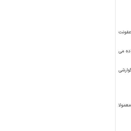
 عفونت
ده می
وارشی
عمولا