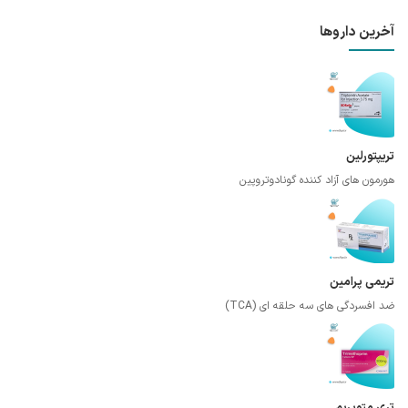
آخرین داروها
تریپتورلین
هورمون های آزاد کننده گونادوتروپین
تریمی پرامین
ضد افسردگی های سه حلقه ای (TCA)
تری متوپریم