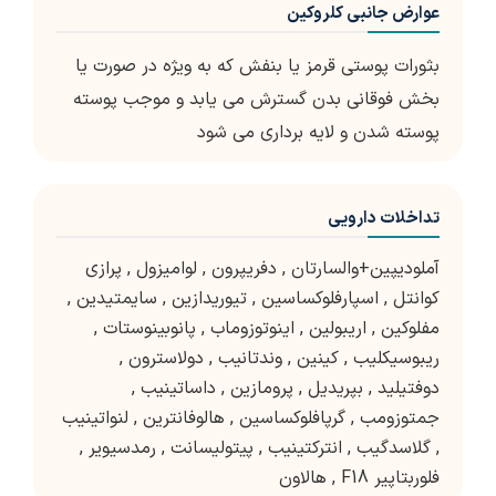
عوارض جانبی کلروکین
بثورات پوستی قرمز یا بنفش که به ویژه در صورت یا
بخش فوقانی بدن گسترش می یابد و موجب پوسته
پوسته شدن و لایه برداری می شود
تداخلات دارویی
آملودیپین+والسارتان
,
دفریپرون
,
لوامیزول
,
پرازی
کوانتل
,
اسپارفلوکساسین
,
تیوریدازین
,
سایمتیدین
,
مفلوکین
,
اریبولین
,
اینوتوزوماب
,
پانوبینوستات
,
ریبوسیکلیب
,
کینین
,
وندتانیب
,
دولاسترون
,
دوفتیلید
,
بپریدیل
,
پرومازین
,
داساتینیب
,
جمتوزومب
,
گرپافلوکساسین
,
هالوفانترین
,
لنواتینیب
,
گلاسدگیب
,
انترکتینیب
,
پیتولیسانت
,
رمدسیویر
,
فلوربتاپیر F18
,
هالاون