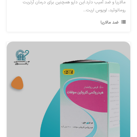
مالاریا و ضد آمیب دارد.این دارو همچنین برای درمان آرتریت
روماتوئید، لوپوس اریت...
ضد مالاریا