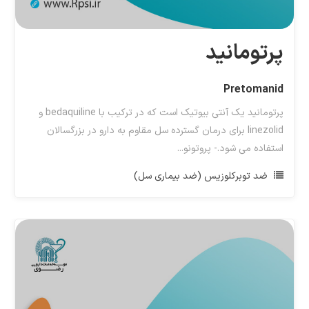
پرتومانید
Pretomanid
پرتومانید یک آنتی بیوتیک است که در ترکیب با bedaquiline و
linezolid برای درمان گسترده سل مقاوم به دارو در بزرگسالان
استفاده می شود.- پروتونو...
ضد توبرکلوزیس (ضد بیماری سل)