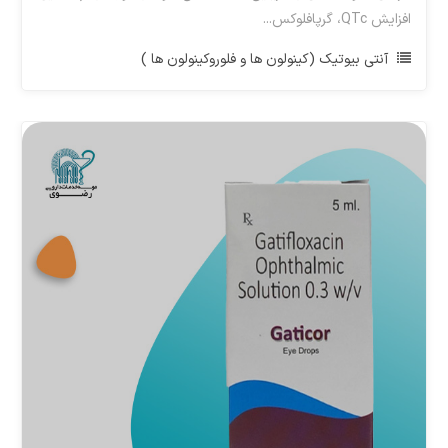
افزایش QTc، گرپافلوکس...
آنتی بیوتیک (کینولون ها و فلوروکینولون ها )