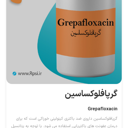
گرپافلوکساسین
Grepafloxacin
گرپافلوکساسین داروی ضد باکتری کینولینی خوراکی است که برای
درمان عفونت های باکتریایی استفاده می شود. با توجه به پتانسیل