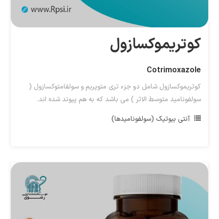
کوتریموکسازول
Cotrimoxazole
کوتریموکسازول شامل دو جزء تری متوپریم و سولفامتوکسازول (
سولفونامید متوسط الاثر ) می باشد که به هم پیوند شده اند.
آنتی بیوتیک (سولفونامیدها)