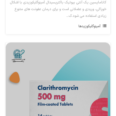
کانامایسین یک آنتی بیوتیک باکتریسیدال آمینوگلیکوزیدی با اشکال
خوراکی، وریدی و عضلانی است و برای درمان عفونت های متنوع
زیادی استفاده می شود.ک...
آمینوگلیکوزیدها