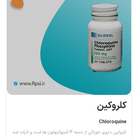
کلروکین
Chloroquine
کلروکین داروی خوراکی از دسته 4-آمینوکینولون ها است و اثرات ضد