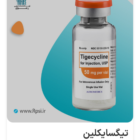
تیگسایکلین