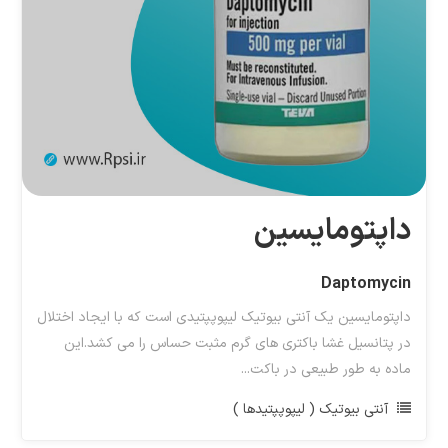
داپتومایسین
Daptomycin
داپتومایسین یک آنتی بیوتیک لیپوپپتیدی است که با ایجاد اختلال
در پتانسیل غشا باکتری های گرم مثبت حساس را می کشد.این
ماده به طور طبیعی در باکت...
آنتی بیوتیک ( لیپوپپتیدها )