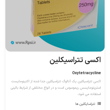
اکسی تتراسیکلین
Oxytetracycline
اکسی تتراسیکلین یک آنالوگ تتراسیکلین جدا شده از اکتینومایست
استرپتومایسس ریموسوس است و در انواع مختلفی از شرایط بالینی
استفاده می شود.
تتراسایکلین ها