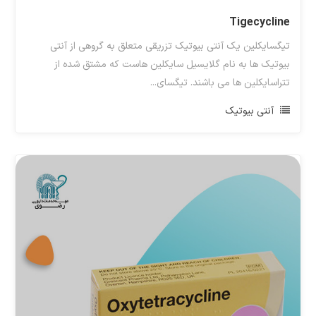
Tigecycline
تیگسایکلین یک آنتی بیوتیک تزریقی متعلق به گروهی از آنتی
بیوتیک ها به نام گلایسیل سایکلین هاست که مشتق شده از
تتراسایکلین ها می باشند. تیگسای...
آنتی بیوتیک