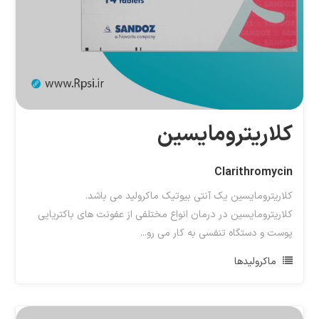
کلاریترومایسین
Clarithromycin
کلاریترومایسین یک آنتی بیوتیک ماکرولید می باشد.
کلاریترومایسین در درمان انواع مختلفی از عفونت های باکتریایی
پوست و دستگاه تنفسی به کار می رو...
ماکرولیدها