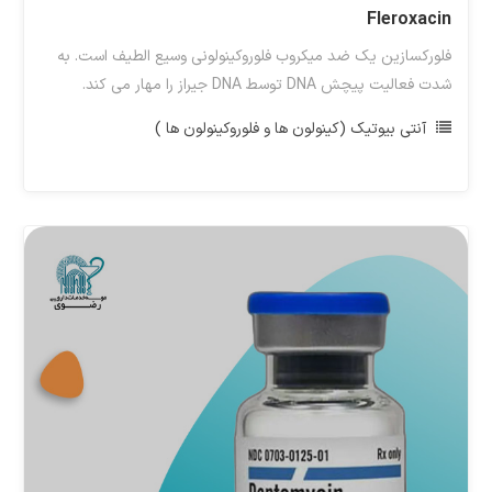
Fleroxacin
فلورکسازین یک ضد میکروب فلوروکینولونی وسیع الطیف است. به
شدت فعالیت پیچش DNA توسط DNA جیراز را مهار می کند.
آنتی بیوتیک (کینولون ها و فلوروکینولون ها )