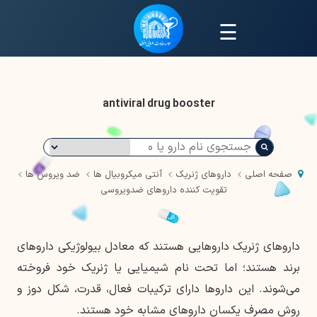
☰
antiviral drug booster
صفحه اصلی
داروهای ژنریک
آنتی میکروبیال ها
ضد ویروس ها
تقویت کننده داروهای ضدویروسی
داروهای ژنریک داروهایی هستند که معادل بیولوژیکی داروهای
برند هستند؛ اما تحت نام شیمیایی یا ژنریک خود فروخته
می‌شوند. این داروها دارای ترکیبات فعال، قدرت، شکل دوز و
روش مصرف یکسان داروهای مشابه خود هستند.