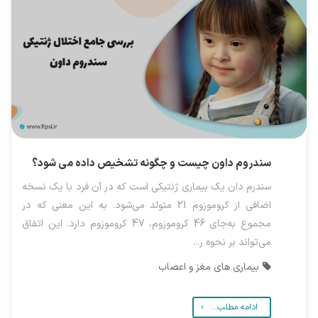
سندروم داون چیست و چگونه تشخیص داده می شود؟
سندرم دان یک بیماری ژنتیکی است که در آن فرد با یک نسخه
اضافی از کروموزوم 21 متولد می‌شود. به این معنی که در
مجموع به‌جای 46 کروموزوم، 47 کروموزوم دارد. این اتفاق
می‌تواند بر نحوه ر...
بیماری های مغز و اعصاب
ادامه مطلب...