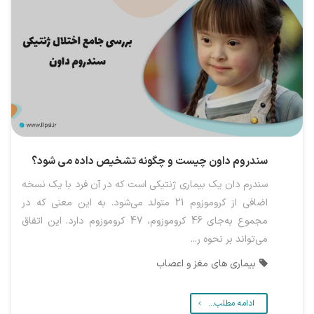
سندروم داون چیست و چگونه تشخیص داده می شود؟
سندرم دان یک بیماری ژنتیکی است که در آن فرد با یک نسخه
اضافی از کروموزوم 21 متولد می‌شود. به این معنی که در
مجموع به‌جای 46 کروموزوم، 47 کروموزوم دارد. این اتفاق
می‌تواند بر نحوه ر...
بیماری های مغز و اعصاب
ادامه مطلب...