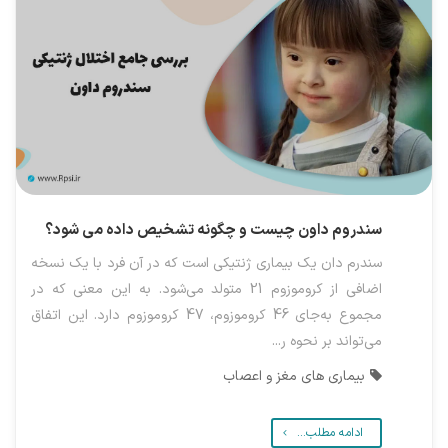
سندروم داون چیست و چگونه تشخیص داده می شود؟
سندرم دان یک بیماری ژنتیکی است که در آن فرد با یک نسخه
اضافی از کروموزوم 21 متولد می‌شود. به این معنی که در
مجموع به‌جای 46 کروموزوم، 47 کروموزوم دارد. این اتفاق
می‌تواند بر نحوه ر...
بیماری های مغز و اعصاب
ادامه مطلب...