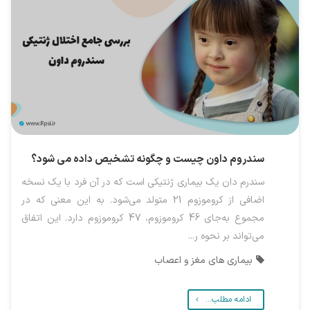
سندروم داون چیست و چگونه تشخیص داده می شود؟
سندرم دان یک بیماری ژنتیکی است که در آن فرد با یک نسخه
اضافی از کروموزوم 21 متولد می‌شود. به این معنی که در
مجموع به‌جای 46 کروموزوم، 47 کروموزوم دارد. این اتفاق
می‌تواند بر نحوه ر...
بیماری های مغز و اعصاب
ادامه مطلب...