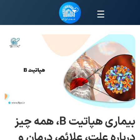
☰
بیماری هپاتیت B، همه چیز
درباره علت، علائم، درمان و