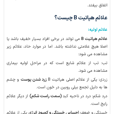
اتفاق بیفتد.
علائم هپاتیت B چیست؟
علائم اولیه:
علائم هپاتیت B
می تواند در برخی افراد بسیار خفیف باشد یا
اصلا هیچ علامتی نداشته باشد. اما در موارد حاد، علائم زیر
مشاهده می شود:
تب: تب از علائم شایع است که در مراحل اولیه بیماری
مشاهده می شود.
زردی
: یکی از علائم اصلی هپاتیت B
زرد شدن پوست
و چشم
ها به دلیل تجمع بیلی روبین در خون است.
درد شکم: درد در ناحیه کبد
(سمت راست شکم)
از دیگر علائم
رایج است.
خستگی و ضعف:
احساس خستگی و کمبود انرژی
یکی از علائم